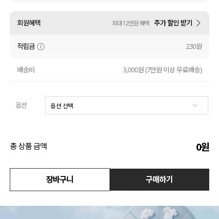
수영복
회원혜택
추가 할인 받기
최대 12만원 혜택
아우터
적립금
230원
스커트
배송비
3,000원 (7만원 이상 무료배송)
언더웨어/파자마
옵션
코디템
FIT ZOOM
0
원
총 상품 금액
장바구니
구매하기