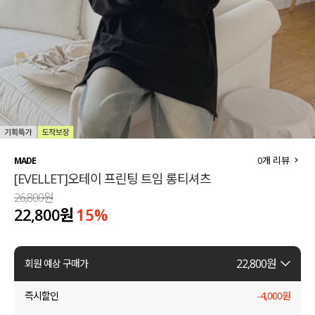
세트할인 ~30%
블라우스
하객룩
원피스
살안타템
팬츠
110사이즈
스커트
플러스핏
액티브웨어
0
개 리뷰
MADE
[EVELLET]오테이 프린팅 트임 롱티셔츠
티셔츠
언더웨어
26,800원
22,800원
15
%
팬츠
ACC
셔츠
22,800
원
회원 예상 구매가
원피스
즉시할인
-
4,000
원
니트