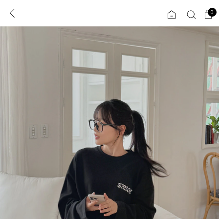
0
0
1초 회원가입
로그인
ENG
TW
콘텐츠
리뷰 & 혜택
플러스핏
회원혜택
입
JP
CATEGORY
COMMUNITY
도착보장⚡
ALL
인플루언서 pick!
익스클루시브
신상 5%
아우터
베스트
티셔츠
MADE
니트