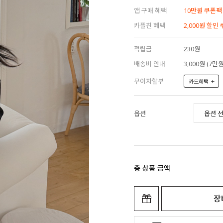
앱 구매 혜택
10만원 쿠폰팩
카플친 혜택
2,000원 할인
적립금
230원
배송비 안내
3,000원 (7
무이자할부
+
카드혜택
옵션
총 상품 금액
장