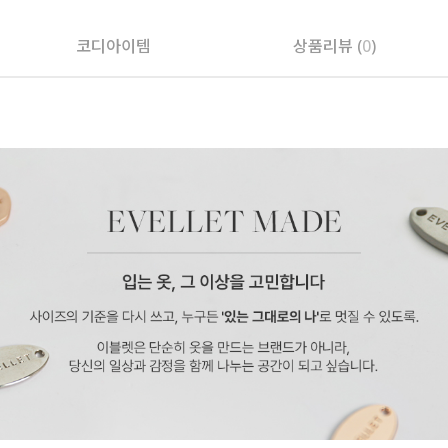
코디아이템
상품리뷰 (
0
)
페이코 ID로 페