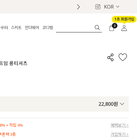
KOR
1초 회원가입
0
아우터
스커트
언더웨어
코디템
체보기
전체보기
전체보기
전체보기
로그인
가디건
롱
보정웨어
MADE
회원가입
자켓
데님
브라
신상
마이페이지
팅 트임 롱티셔츠
퍼/집업
린넨
팬티
벨트
코트
미니/미디
인견
슈즈
패딩
팬츠 스커트
나시/속바지
백
파자마
쥬얼리
ETC
액세서리
22,800
원
세트
양말/스타킹
세트
% + 적립 4%
혜택보기 >
 쿠폰팩 3종
가입하기 >