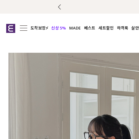
도착보장⚡
신상 5%
MADE
베스트
세트할인
하객룩
살안
전체보기
전체보기
전체보기
전
익스클루시브
코디세트
상의
캡나
아우터
1&1
하의
셔츠/블
티셔츠
여름코디추천
원피스
여
니트
슬랙
블라우스
원피스
팬츠
스커트
액티브웨어
언더웨어
ACC