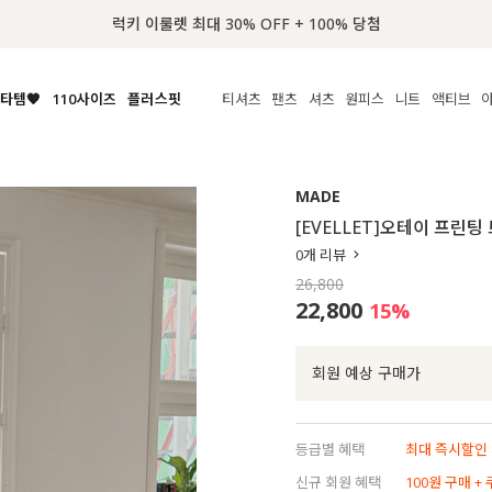
📢 8월 여름휴무 배송안내
타템🧡
110사이즈
플러스핏
티셔츠
팬츠
셔츠
원피스
니트
액티브
체보기
전체보기
전체보기
전체보기
전체보기
전체보기
전체보기
전체보기
전체보기
전
시/나시
MADE
아우터
티셔츠
쿨팬츠
신상
MADE
MADE
MADE
MADE
라우스/티셔츠
상의
상의
롱티셔츠
일상팬츠
셔츠
신상
썸머 니트
애슬레져
[EVELLET]오테이 프린
름니트
하의
하의
티블라우스
데님
뷔스티에
미니
가디건·집업
스윔웨어
점
0
개 리뷰
스/팬츠
원피스
원피스
맨투맨/후디
코튼
블라우스
미디/롱
니트웨어
ETC
26,800
원피스
액티브웨어
폴라
슬랙스
뷔스티에/레이어드
오버핏 니트
세트
22,800
15
%
ETC
민소매/나시
숏츠
하객룩
데일리 니트
크롭
트레이닝
페스티벌/바캉스
회원 예상 구매가
반팔
밴딩팬츠
셀프웨딩
긴팔
길이별
등급별 혜택
최대 즉시할인 8
38INCH~
신규 회원 혜택
100원 구매 +