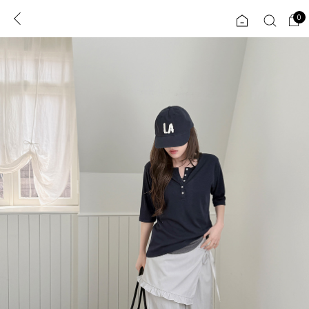
0
0
1초 회원가입
로그인
ENG
TW
콘텐츠
리뷰 & 혜택
플러스핏
회원혜택
입
JP
CATEGORY
COMMUNITY
도착보장⚡
ALL
인플루언서 pick!
익스클루시브
신상 5%
아우터
베스트
티셔츠
MADE
니트