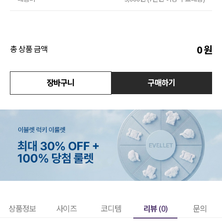
수영복
아우터
0
원
총 상품 금액
스커트
장바구니
구매하기
언더웨어/파자마
코디템
FIT ZOOM
리뷰 (
0
)
상품정보
사이즈
코디템
문의