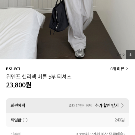
세트할인 ~30%
블라우스
하객룩
원피스
살안타템
팬츠
110사이즈
스커트
+
3
/
6
플러스핏
액티브웨어
0
개 리뷰
E.SELECT
위덴프 헨리넥 버튼 5부 티셔츠
티셔츠
언더웨어
23,800원
팬츠
ACC
회원혜택
추가 할인 받기
최대 12만원 혜택
셔츠
적립금
240원
원피스
니트
배송비
3,000원 (7만원 이상 무료배송)