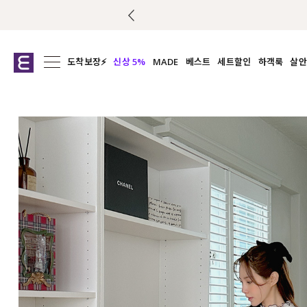
도착보장⚡
신상 5%
MADE
베스트
세트할인
하객룩
살안
전체보기
전체보기
전체보기
전
익스클루시브
코디세트
상의
캡나
아우터
1&1
하의
셔츠/블
티셔츠
여름코디추천
원피스
여
니트
슬랙
블라우스
원피스
팬츠
스커트
액티브웨어
언더웨어
ACC