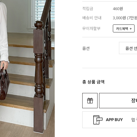
적립금
460원
배송비 안내
3,000원 (7
무이자할부
+
카드혜택
옵션
총 상품 금액
장