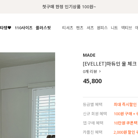
럭키 이룰렛 최대 30% OFF + 100% 당첨
타템🧡
110사이즈
플러스핏
티셔츠
팬츠
셔츠
원피스
니트
액티브
체보기
전체보기
전체보기
전체보기
전체보기
전체보기
전체보기
전체보기
전체보기
전
시/나시
MADE
아우터
티셔츠
쿨팬츠
신상
MADE
MADE
MADE
MADE
라우스/티셔츠
상의
상의
롱티셔츠
일상팬츠
셔츠
신상
썸머 니트
애슬레져
[EVELLET]마듀인 울 체
름니트
하의
하의
티블라우스
데님
뷔스티에
미니
가디건·집업
스윔웨어
점
0
개 리뷰
스/팬츠
원피스
원피스
맨투맨/후디
코튼
블라우스
미디/롱
니트웨어
ETC
45,800
원피스
액티브웨어
폴라
슬랙스
뷔스티에/레이어드
오버핏 니트
세트
ETC
민소매/나시
숏츠
하객룩
데일리 니트
크롭
트레이닝
페스티벌/바캉스
등급별 혜택
최대 즉시할인 8
반팔
밴딩팬츠
셀프웨딩
신규 회원 혜택
100원 구매 +
긴팔
길이별
앱 구매 혜택
10만원 쿠폰팩
38INCH~
카플친 혜택
2,000원 할인