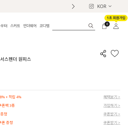
KOR
1초 회원가입
0
아우터
스커트
언더웨어
코디템
체보기
전체보기
전체보기
전체보기
로그인
가디건
롱
보정웨어
MADE
회원가입
자켓
데님
브라
신상
마이페이지
크 서스펜더 원피스
퍼/집업
린넨
팬티
벨트
코트
미니/미디
인견
슈즈
패딩
팬츠 스커트
나시/속바지
백
파자마
쥬얼리
ETC
액세서리
% + 적립 4%
혜택보기 >
세트
양말/스타킹
 쿠폰팩 3종
가입하기 >
세트
 증정
쿠폰받기 >
 쿠폰 증정
쿠폰받기 >