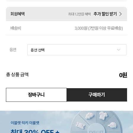
액티브
회원혜택
추가 할인 받기
최대 12만원 혜택
아우터
배송비
3,000원 (7만원 이상 무료배송)
스커트
옵션
언더웨어/파자마
코디템
0
원
총 상품 금액
FIT ZOOM
장바구니
구매하기