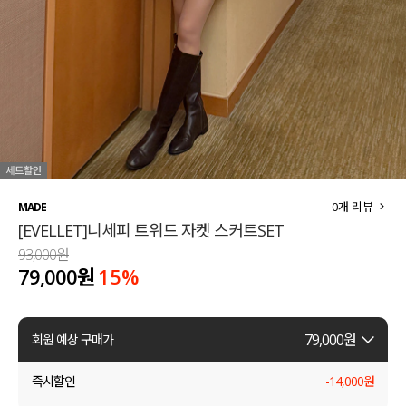
세트할인 ~30%
블라우스
하객룩
원피스
살안타템
팬츠
110사이즈
스커트
플러스핏
액티브웨어
0
개 리뷰
MADE
[EVELLET]니세피 트위드 자켓 스커트SET
티셔츠
언더웨어
93,000원
79,000원
15
%
팬츠
ACC
셔츠
79,000
원
회원 예상 구매가
원피스
즉시할인
-
14,000
원
니트