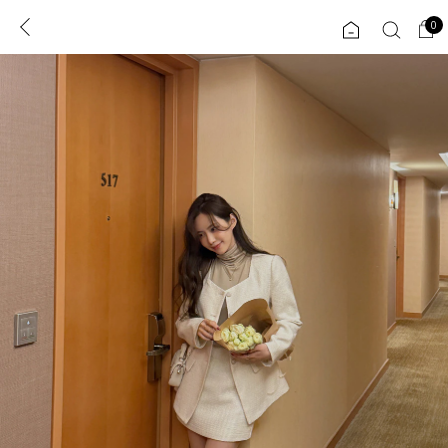
0
0
1초 회원가입
로그인
ENG
TW
콘텐츠
리뷰 & 혜택
플러스핏
회원혜택
입
JP
CATEGORY
COMMUNITY
도착보장⚡
ALL
인플루언서 pick!
익스클루시브
신상 5%
아우터
베스트
티셔츠
MADE
니트