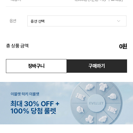
액티브
옵션
아우터
스커트
0
원
총 상품 금액
언더웨어/파자마
장바구니
구매하기
코디템
FIT ZOOM