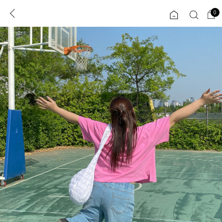
0
0
1초 회원가입
로그인
ENG
TW
콘텐츠
리뷰 & 혜택
플러스핏
회원혜택
입
JP
CATEGORY
COMMUNITY
도착보장⚡
ALL
인플루언서 pick!
익스클루시브
신상 5%
아우터
베스트
티셔츠
MADE
니트