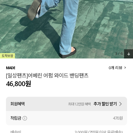
세트할인 ~30%
블라우스
하객룩
원피스
살안타템
팬츠
110사이즈
스커트
+
4
/
6
플러스핏
액티브웨어
0
개 리뷰
MADE
[일상팬츠]어베린 어펌 와이드 밴딩팬츠
티셔츠
언더웨어
46,800원
팬츠
ACC
회원혜택
추가 할인 받기
최대 12만원 혜택
셔츠
적립금
470원
원피스
니트
배송비
3,000원 (7만원 이상 무료배송)