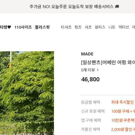
추가금 NO! 오늘주문 오늘도착 보장 배송서비스 🚚
타템🧡
110사이즈
플러스핏
티셔츠
팬츠
셔츠
원피스
니트
액티브
체보기
전체보기
전체보기
전체보기
전체보기
전체보기
전체보기
전체보기
전체보기
전
시/나시
MADE
아우터
티셔츠
쿨팬츠
신상
MADE
MADE
MADE
MADE
라우스/티셔츠
상의
상의
롱티셔츠
일상팬츠
셔츠
신상
썸머 니트
애슬레져
[일상팬츠]어베린 어펌 와
름니트
하의
하의
티블라우스
데님
뷔스티에
미니
가디건·집업
스윔웨어
점
0
개 리뷰
스/팬츠
원피스
원피스
맨투맨/후디
코튼
블라우스
미디/롱
니트웨어
ETC
46,800
원피스
액티브웨어
폴라
슬랙스
뷔스티에/레이어드
오버핏 니트
세트
ETC
민소매/나시
숏츠
하객룩
데일리 니트
크롭
트레이닝
페스티벌/바캉스
등급별 혜택
최대 즉시할인 8
반팔
밴딩팬츠
셀프웨딩
신규 회원 혜택
100원 구매 +
긴팔
길이별
앱 구매 혜택
10만원 쿠폰팩
38INCH~
카플친 혜택
2,000원 할인