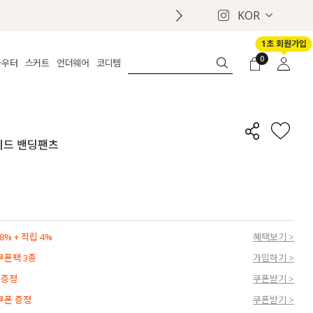
KOR
1초 회원가입
0
아우터
스커트
언더웨어
코디템
체보기
전체보기
전체보기
전체보기
로그인
가디건
롱
보정웨어
MADE
회원가입
자켓
데님
브라
신상
마이페이지
이드 밴딩팬츠
퍼/집업
린넨
팬티
벨트
코트
미니/미디
인견
슈즈
패딩
팬츠 스커트
나시/속바지
백
파자마
쥬얼리
ETC
액세서리
% + 적립 4%
혜택보기 >
세트
양말/스타킹
 쿠폰팩 3종
가입하기 >
세트
 증정
쿠폰받기 >
 쿠폰 증정
쿠폰받기 >