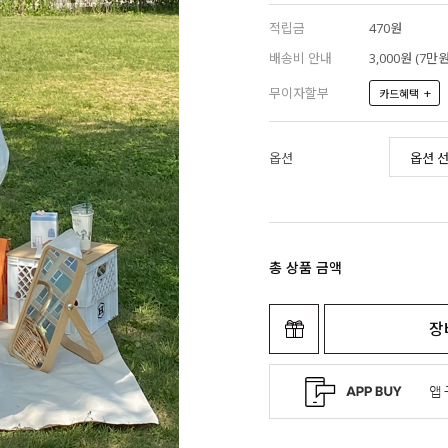
적립금
470원
배송비 안내
3,000원 (7
무이자할부
+
카드혜택
옵션
총 상품 금액
장