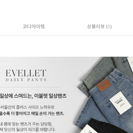
페이코 ID로 페
코디아이템
상품리뷰 (
0
)