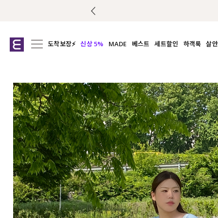
도착보장⚡
신상 5%
MADE
베스트
세트할인
하객룩
살안
전체보기
전체보기
전체보기
전
익스클루시브
코디세트
상의
캡나
아우터
1&1
하의
셔츠/블
티셔츠
여름코디추천
원피스
여
니트
슬랙
블라우스
원피스
팬츠
스커트
액티브웨어
언더웨어
ACC