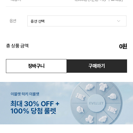
수영복
옵션
아우터
스커트
0
원
총 상품 금액
언더웨어/파자마
장바구니
구매하기
코디템
FIT ZOOM