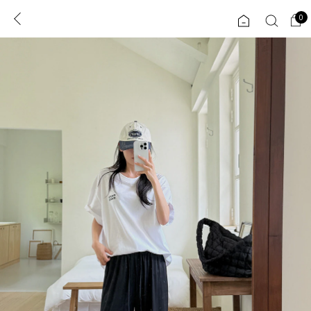
0
0
1초 회원가입
로그인
ENG
TW
콘텐츠
리뷰 & 혜택
플러스핏
회원혜택
입
JP
CATEGORY
COMMUNITY
도착보장⚡
ALL
인플루언서 pick!
익스클루시브
신상 5%
아우터
베스트
티셔츠
MADE
니트