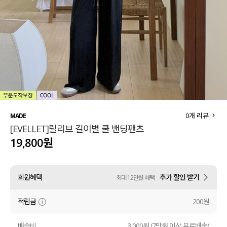
세트할인 ~30%
블라우스
하객룩
원피스
살안타템
팬츠
110사이즈
스커트
플러스핏
액티브웨어
0
개 리뷰
MADE
[EVELLET]릴리브 길이별 쿨 밴딩팬츠
티셔츠
언더웨어
19,800원
팬츠
ACC
회원혜택
추가 할인 받기
최대 12만원 혜택
셔츠
적립금
200원
원피스
니트
배송비
3,000원 (7만원 이상 무료배송)