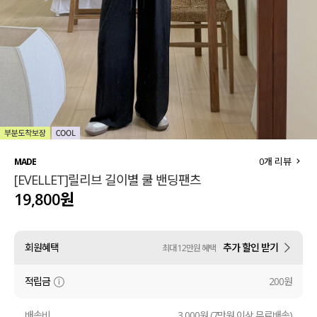
세트할인 ~30%
블라우스
하객룩
원피스
살안타템
팬츠
110사이즈
스커트
플러스핏
액티브웨어
0
개 리뷰
MADE
[EVELLET]릴리브 길이별 쿨 밴딩팬츠
티셔츠
언더웨어
19,800원
팬츠
ACC
회원혜택
추가 할인 받기
최대 12만원 혜택
셔츠
적립금
200원
원피스
니트
배송비
3,000원 (7만원 이상 무료배송)