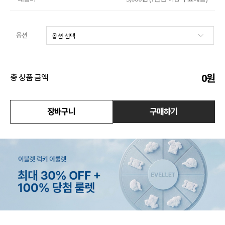
액티브
옵션
아우터
스커트
0
원
총 상품 금액
언더웨어/파자마
장바구니
구매하기
코디템
FIT ZOOM