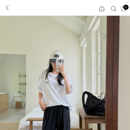
0
0
1초 회원가입
로그인
ENG
TW
콘텐츠
리뷰 & 혜택
플러스핏
회원혜택
입
JP
CATEGORY
COMMUNITY
도착보장⚡
ALL
인플루언서 pick!
익스클루시브
신상 5%
아우터
베스트
티셔츠
MADE
니트