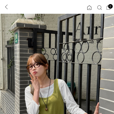
0
0
1초 회원가입
로그인
ENG
TW
콘텐츠
리뷰 & 혜택
플러스핏
회원혜택
입
JP
CATEGORY
COMMUNITY
도착보장⚡
ALL
인플루언서 pick!
익스클루시브
신상 5%
아우터
베스트
티셔츠
MADE
니트