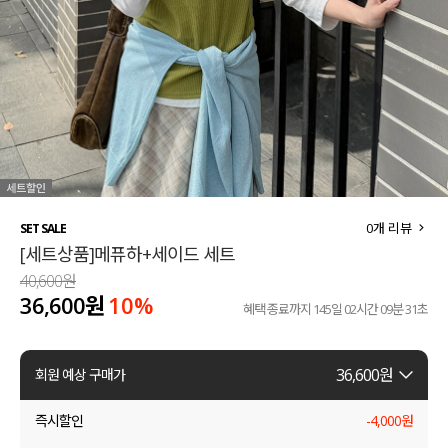
세트할인 ~30%
블라우스
하객룩
원피스
살안타템
팬츠
110사이즈
스커트
플러스핏
액티브웨어
0
개 리뷰
SET SALE
[세트상품]메퓨하+세이드 세트
티셔츠
언더웨어
40,600원
36,600원
10%
팬츠
ACC
혜택 종료까지
145일 02시간 09분 30초
셔츠
36,600
원
회원 예상 구매가
원피스
즉시할인
-
4,000
원
니트