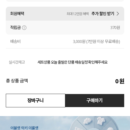
수영복
회원혜택
추가 할인 받기
최대 12만원 혜택
아우터
적립금
370원
스커트
배송비
3,000원 (7만원 이상 무료배송)
언더웨어/파자마
실시간재고
세트상품 오늘 출발은 단품 배송일정 확인해주세요
코디템
FIT ZOOM
0
원
총 상품 금액
장바구니
구매하기