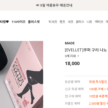
📢 8월 여름휴무 배송안내
타템🧡
110사이즈
플러스핏
티셔츠
팬츠
셔츠
원피스
니트
액티브
체보기
전체보기
전체보기
전체보기
전체보기
전체보기
전체보기
전체보기
전체보기
전
시/나시
MADE
아우터
티셔츠
쿨팬츠
신상
MADE
MADE
MADE
MADE
라우스/티셔츠
상의
상의
롱티셔츠
일상팬츠
셔츠
신상
썸머 니트
애슬레져
[EVELLET]쿠퍼 구리 나
름니트
하의
하의
티블라우스
데님
뷔스티에
미니
가디건·집업
스윔웨어
점
0
개 리뷰
스/팬츠
원피스
원피스
맨투맨/후디
코튼
블라우스
미디/롱
니트웨어
ETC
18,000
원피스
액티브웨어
폴라
슬랙스
뷔스티에/레이어드
오버핏 니트
세트
ETC
민소매/나시
숏츠
하객룩
데일리 니트
크롭
트레이닝
페스티벌/바캉스
등급별 혜택
최대 즉시할인 8
반팔
밴딩팬츠
셀프웨딩
신규 회원 혜택
100원 구매 +
긴팔
길이별
앱 구매 혜택
10만원 쿠폰팩
38INCH~
카플친 혜택
2,000원 할인