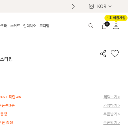
KOR
1초 회원가입
0
아우터
스커트
언더웨어
코디템
체보기
전체보기
전체보기
전체보기
로그인
가디건
롱
보정웨어
MADE
회원가입
자켓
데님
브라
신상
마이페이지
노 스타킹
퍼/집업
린넨
팬티
벨트
코트
미니/미디
인견
슈즈
패딩
팬츠 스커트
나시/속바지
백
파자마
쥬얼리
ETC
액세서리
% + 적립 4%
혜택보기 >
세트
양말/스타킹
 쿠폰팩 3종
가입하기 >
세트
 증정
쿠폰받기 >
 쿠폰 증정
쿠폰받기 >