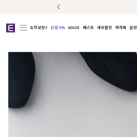
도착보장⚡
신상 5%
MADE
베스트
세트할인
하객룩
살안
전체보기
전체보기
전체보기
전
익스클루시브
코디세트
상의
캡나
아우터
1&1
하의
셔츠/블
티셔츠
여름코디추천
원피스
여
니트
슬랙
블라우스
원피스
팬츠
스커트
액티브웨어
언더웨어
ACC