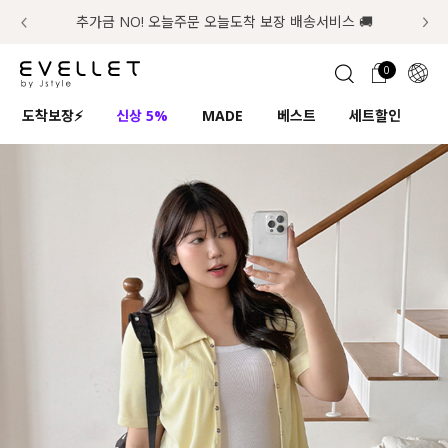
추가금 NO! 오늘주문 오늘도착 보장 배송서비스 🚚
럭키 이룰렛 최대 30% OFF + 100% 당첨
첫구매 한정 인기상품 100원~
📢 8월 여름휴무 배송안내
0
1초 회원가입
로그인
0
ENG
도착보장⚡
신상 5%
MADE
베스트
세트할인
하
TW
콘텐츠
리뷰 & 혜택
플러스핏
회원혜택
입
JP
CATEGORY
COMMUNITY
도착보장⚡
ALL
인플루언서 pick!
익스클루시브
신상 5%
아우터
베스트
티셔츠
MADE
니트