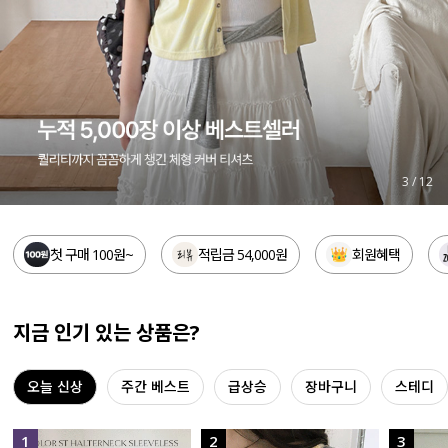
세트할인 ~30%
블라우스
하객룩
원피스
살안타템
팬츠
110사이즈
스커트
4
/
12
플러스핏
액티브웨어
첫 구매 100원~
적립금 54,000원
회원혜택
티셔츠
언더웨어
팬츠
ACC
지금 인기 있는 상품은?
셔츠
오늘 신상
주간 베스트
급상승
장바구니
스테디
원피스
니트