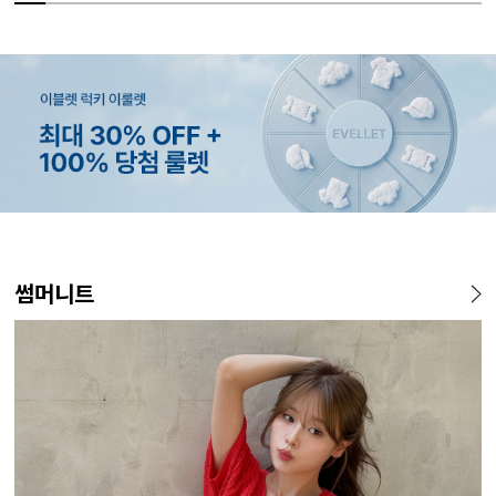
MADE
MADE
MADE
EXCLUSIVE
MADE
E.SELECT
MADE
EXCLUSIVE
MADE
E.SELECT
MADE
MADE
썸머니트
[EVELLET]커버핏 쿨메쉬 군
[CURVE]루이체 쿨 스판 리오
[EVELLET]로니헬 길이별 레
[EVELLET]오베루 쿨강연 스
[EVELLET]오브인 길이별 시
케뮤프 배색 ST 홀터넥 나시
[EVELLET]오베니 찰랑 맥시
일상팬츠 Vol.28 테인드 히든
[EVELL
클로티 시
[EVELL
[EVELL
살 보정 4.5부 밴딩팬츠
셀 와이드 부츠컷 데님팬츠
이온스판 끈 나시
판 슬랙스
스루 니트 가디건
스커트
밴딩 쿨스판 슬랙스
살 보정 
직 티셔츠
밴딩팬츠
5%
20%
26,800원
34,800원
56,100원
9,900원
10%
5%
20%
43,800원
18,900원
29,800원
19,800원
15%
32,800
22,800
19,800
14
59,000원
12,400원
19,800원
33,100원
24,700원
(28~38)
(30~38)
(66~110)
(28~38)
(66~110)
(66~99)
(28~38)
(30~37)
(28~38)
(77~110)
(66~110)
(28~42)