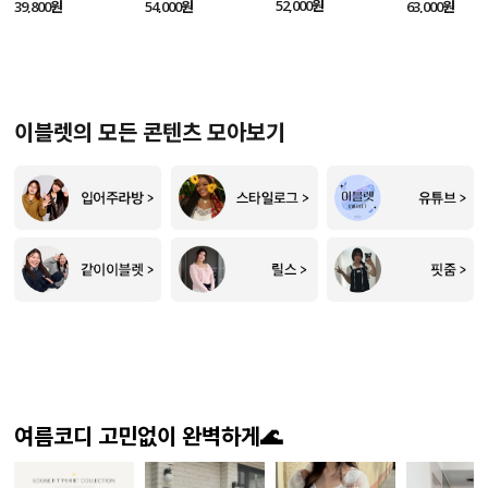
SET
52,000원
39,800원
54,000원
63,000원
이블렛의 모든 콘텐츠 모아보기
여름코디 고민없이 완벽하게🌊