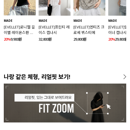
MADE
MADE
MADE
MADE
[EVELLET]로니헬 길
[EVELLET]프린티 레
[EVELLET]엔티즈 크
[EVELLET]
이별 레이온스판 끈
이스 캡나시
로셰 뷔스티에
이너 캡나시
나시
20%
9,900원
32,800원
29,800원
20%
29,800원
나랑 같은 체형, 리얼핏 보기!