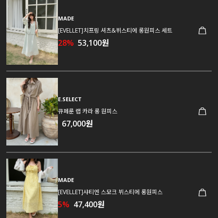
MADE
[EVELLET]치프링 셔츠&뷔스티에 롱원피스 세트
28%
53,100원
E.SELECT
큐페룬 랩 카라 롱 원피스
67,000원
MADE
[EVELLET]샤티엔 스모크 뷔스티에 롱원피스
5%
47,400원