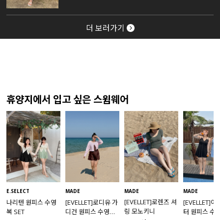
더 보러가기
휴양지에서 입고 싶은 스윔웨어
MADE
E.SELECT
MADE
MADE
[EVELLET]로렌즈 셔
나리텐 원피스 수영
[EVELLET]로디유 가
[EVELLET]
링 모노키니
복 SET
디건 원피스 수영복
터 원피스 수