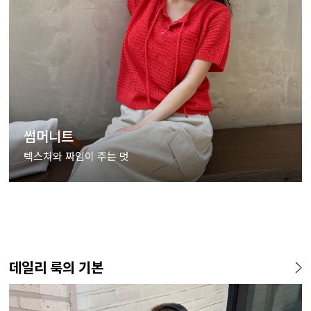
썸머니트
텍스쳐와 짜임이 주는 멋
데일리 룩의 기본