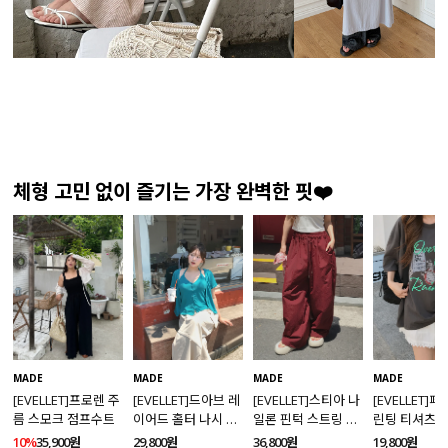
체형 고민 없이 즐기는 가장 완벽한 핏❤️
MADE
MADE
MADE
MADE
[EVELLET]프로렌 주
[EVELLET]드아브 레
[EVELLET]스티아 나
[EVELLET]
름 스모크 점프수트
이어드 홀터 나시 가
일론 핀턱 스트링 커
린팅 티셔츠
디건 티셔츠
브드 밴딩팬츠
10%
35,900원
29,800원
36,800원
19,800원