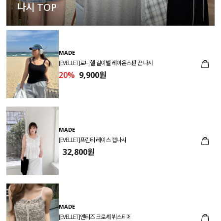
나시 TOP
MADE
[EVELLET]로니헬 길이별 레이온스판 끈 나시
20%
9,900원
MADE
[EVELLET]프린티 레이스 캡나시
32,800원
MADE
[EVELLET]엔티즈 크로셰 뷔스티에