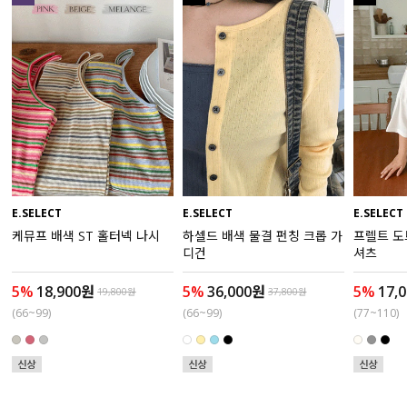
수영복
아우터
스커트
언더웨어/파자마
코디템
E.SELECT
E.SELECT
E.SELECT
케뮤프 배색 ST 홀터넥 나시
하셀드 배색 물결 펀칭 크롭 가
프렐트 도
FIT ZOOM
디건
셔츠
5%
18,900원
5%
36,000원
5%
17,
19,800원
37,800원
(66~99)
(66~99)
(77~110)