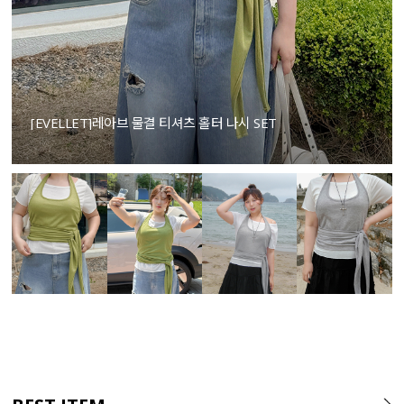
[EVELLET]레아브 물결 티셔츠 홀터 나시 SET