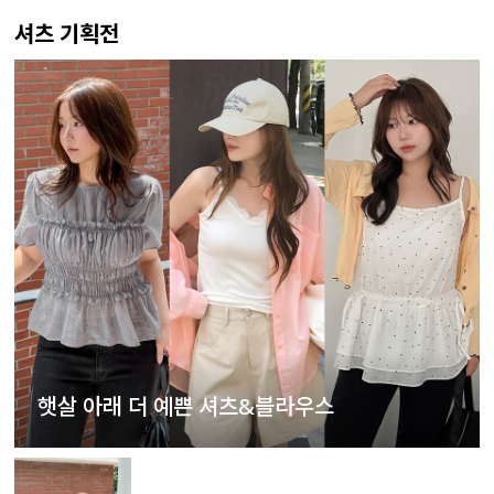
셔츠 기획전
햇살 아래 더 예쁜 셔츠&블라우스