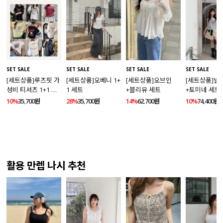
SET SALE
SET SALE
SET SALE
SET SALE
[세트상품]루즈핏 가
[세트상품]오베니 1+
[세트상품]오브인
[세트상품]넬
성비 티셔츠 1+1 세
1 세트
+블리유 세트
+토미네 세트
트
10%
35,700원
28%
35,700원
14%
62,700원
10%
74,400원
활용 만렙 나시 추천