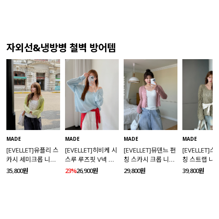
자외선&냉방병 철벽 방어템
MADE
MADE
MADE
MADE
[EVELLET]유플리 스
[EVELLET]히비케 시
[EVELLET]뮤덴느 펀
[EVELLET]
카시 세미크롭 니트
스루 루즈핏 V넥 니
칭 스카시 크롭 니트
칭 스트랩 니
가디건
트
가디건
35,800원
23%
26,900원
29,800원
39,800원