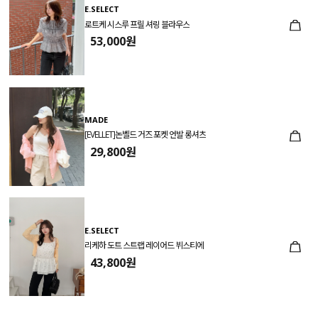
E.SELECT
로트케 시스루 프릴 셔링 블라우스
53,000원
MADE
[EVELLET]논벨드 거즈 포켓 언발 롱셔츠
29,800원
E.SELECT
리케하 도트 스트랩 레이어드 뷔스티에
43,800원