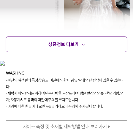
상품정보 더보기
상품정보
사이즈
코디템
문의
리뷰
기본 니트를 입더라도
신경 쓴 듯
예쁘게 입을 수 있는 반팔 니트
를 제작했어요.
WASHING
단독으로도 손색없지만, 레이어드해 입어도
너무 멋스러운 스타일링이 가능한 아이템이라
- 원단의 염색컬러 특성상 습도, 마찰에 의한 이염 및 땀에 의한 변색이 있을 수 있습니
자신 있게 추천드려요~!
다.
- 세탁시 이염방지를 위하여 단독세탁을 권장드리며, 밝은 컬러의 의류, 신발, 가방, 의
자, 자동차시트 등과의 마찰에 주의를 부탁드립니다.
- 이염에 대한 환불이나 교환 A/S 불가하오니 주의해 주시길 바랍니다.
사이즈 측정 및 소재별 세탁방법 안내 보러가기