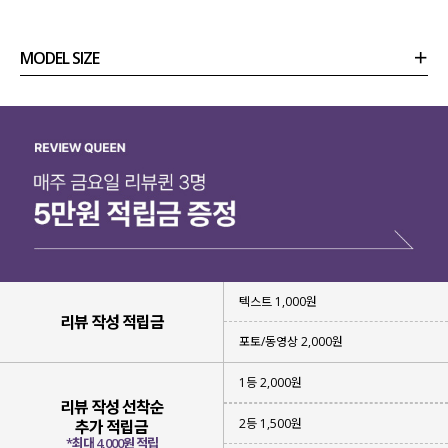
MODEL SIZE
상품정보
사이즈
코디템
리뷰 (
0
)
문의
텍스트 1,000원
리뷰 작성 적립금
포토/동영상 2,000원
계절감이 느껴지는
시원한 컬러들로 구성
해 주었는데요.
1등 2,000원
리뷰 작성 선착순
단독으로도 충분한 포인트가 되어
2등 1,500원
추가 적립금
취향과 원하는 무드에 맞게
*최대 4,000원 적립