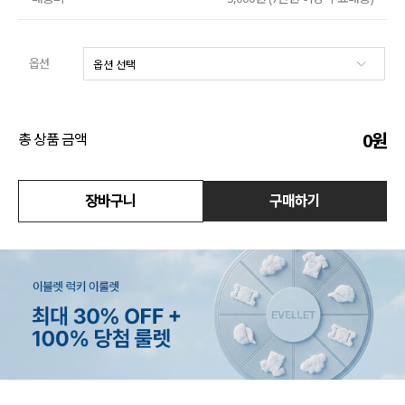
수영복
옵션
아우터
스커트
0
원
총 상품 금액
언더웨어/파자마
코디템
장바구니
구매하기
FIT ZOOM