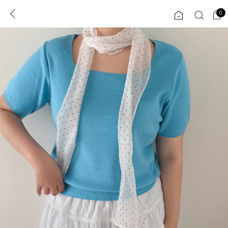
0
0
1초 회원가입
로그인
ENG
TW
콘텐츠
리뷰 & 혜택
플러스핏
회원혜택
입
JP
CATEGORY
COMMUNITY
도착보장⚡
ALL
인플루언서 pick!
익스클루시브
신상 5%
아우터
베스트
티셔츠
MADE
니트