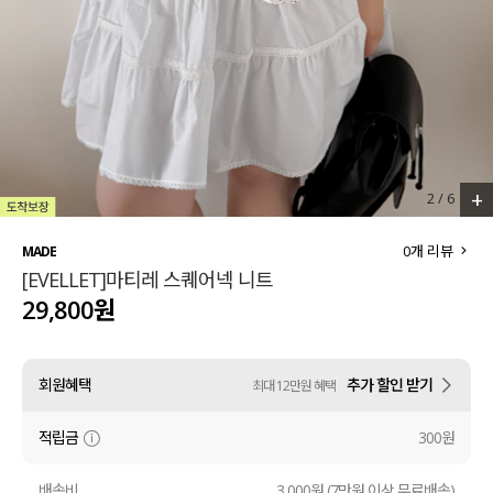
세트할인 ~30%
블라우스
하객룩
원피스
살안타템
팬츠
110사이즈
스커트
+
2
/
6
플러스핏
액티브웨어
0
개 리뷰
MADE
[EVELLET]마티레 스퀘어넥 니트
티셔츠
언더웨어
29,800원
팬츠
ACC
회원혜택
추가 할인 받기
최대 12만원 혜택
셔츠
적립금
300원
원피스
니트
배송비
3,000원 (7만원 이상 무료배송)