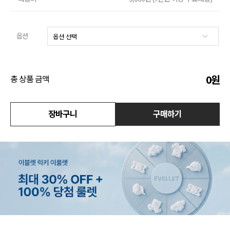
수영복
옵션
아우터
스커트
0
원
총 상품 금액
언더웨어/파자마
장바구니
구매하기
코디템
FIT ZOOM