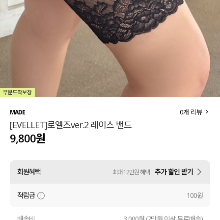
세트할인 ~30%
블라우스
하객룩
원피스
살안타템
팬츠
110사이즈
스커트
플러스핏
액티브웨어
0
개 리뷰
MADE
[EVELLET]로엘즈ver.2 레이스 밴드
티셔츠
언더웨어
9,800원
팬츠
ACC
회원혜택
추가 할인 받기
최대 12만원 혜택
셔츠
적립금
100원
원피스
니트
배송비
3,000원 (7만원 이상 무료배송)