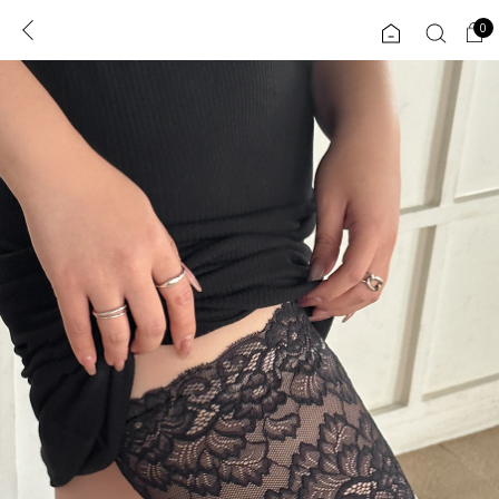
0
0
1초 회원가입
로그인
ENG
TW
콘텐츠
리뷰 & 혜택
플러스핏
회원혜택
입
JP
CATEGORY
COMMUNITY
도착보장⚡
ALL
인플루언서 pick!
익스클루시브
신상 5%
아우터
베스트
티셔츠
MADE
니트