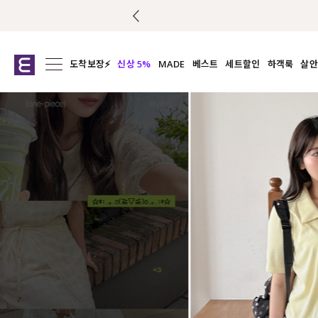
도착보장⚡
신상 5%
MADE
베스트
세트할인
하객룩
살안
전체보기
전체보기
전체보기
전
익스클루시브
코디세트
상의
캡나
아우터
1&1
하의
셔츠/블
티셔츠
여름코디추천
원피스
여
니트
슬랙
블라우스
원피스
팬츠
스커트
액티브웨어
언더웨어
ACC