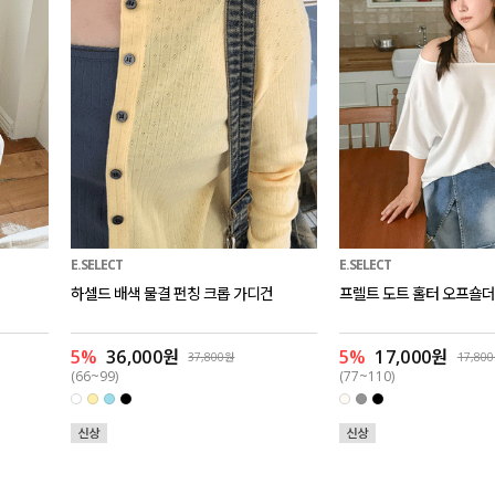
E.SELECT
E.SELECT
하셀드 배색 물결 펀칭 크롭 가디건
프렐트 도트 홀터 오프숄더
5%
36,000원
5%
17,000원
37,800원
17,80
(66~99)
(77~110)