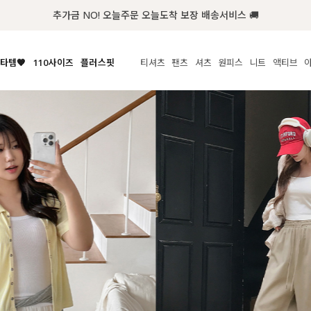
타템🧡
110사이즈
플러스핏
티셔츠
팬츠
셔츠
원피스
니트
수영복
체보기
전체보기
전체보기
전체보기
전체보기
전체보기
전체보기
전체보기
전체보기
전
시/나시
MADE
아우터
티셔츠
쿨팬츠
신상
MADE
MADE
MADE
라우스/티셔츠
상의
상의
롱티셔츠
일상팬츠
셔츠
신상
썸머 니트
애슬레져
름니트
하의
하의
티블라우스
데님
뷔스티에
미니
가디건·집업
스윔웨어
점
스/팬츠
원피스
원피스
맨투맨/후디
코튼
블라우스
미디/롱
니트웨어
ETC
원피스
액티브웨어
폴라
슬랙스
뷔스티에/레이어드
오버핏 니트
세트
ETC
민소매/나시
숏츠
하객룩
데일리 니트
크롭
트레이닝
페스티벌/바캉스
반팔
밴딩팬츠
셀프웨딩
긴팔
길이별
38INCH~