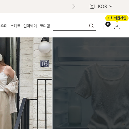
KOR
럭키 이룰렛 최대 30% OFF + 100%
1초 회원가입
0
아우터
스커트
언더웨어
코디템
체보기
전체보기
전체보기
전체보기
로그인
가디건
롱
보정웨어
MADE
회원가입
자켓
데님
브라
신상
마이페이지
퍼/집업
린넨
팬티
벨트
코트
미니/미디
인견
슈즈
패딩
팬츠 스커트
나시/속바지
백
파자마
쥬얼리
ETC
액세서리
세트
양말/스타킹
세트