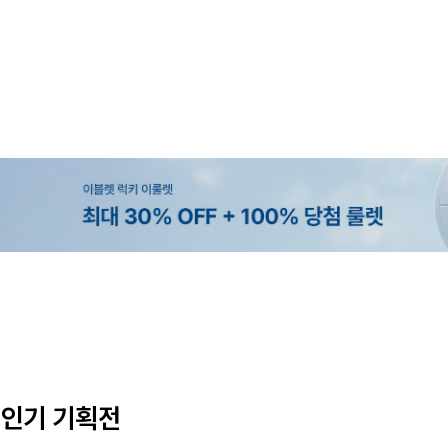
MADE
MADE
MADE
EXCLUSIVE
[EVELLET]오브인 길이별 시스루 
[CURVE]루이체 쿨 스판 리오셀 
[EVELLET]로디므 골지 레이스 나
[EVELLET]오베루 쿨강연 스판 
디건
츠컷 데님팬츠
10%
59,000원
16,800원
34,800원
29,800원
33,100원
인기 기획전
(66~110)
(30~38)
(66~110)
(28~38)