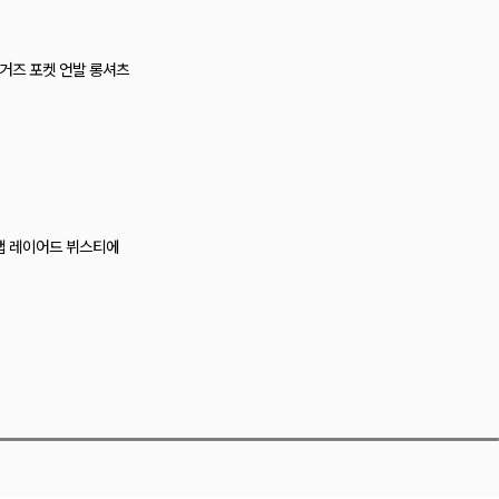
티 레이스 캡나시
즈 크로셰 뷔스티에