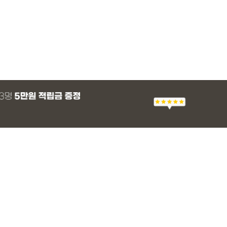
MADE
E.SELECT
MADE
MADE
E.SELECT
E.SELECT
MADE
MADE
 군살 보정 와이
블라우스
 쿨 밴딩팬츠
 쿨 밴딩팬츠
[EVELLET]스티아 나일론 핀턱 스트링 커
하셀드 배색 물결 펀칭 크롭 가디건
[EVELLET]렌니드 카모 레터링 나시
[EVELLET]듀모아 워터 팬츠 레깅스
헬테온 길이별 리오
로텔프 길이별 나일
[EVELLET]뮤덴
[EVELLET]카벤
브드 밴딩팬츠
님팬츠
츠
가디건
36,800원
5%
19,800원
49,800원
36,000원
29,800원
22,800원
29,800원
10%
99,000
0원
37,800원
(30~40)
(66~99)
(66~110)
(29~40)
(26~36)
(28~38)
(55~100)
(77~100)