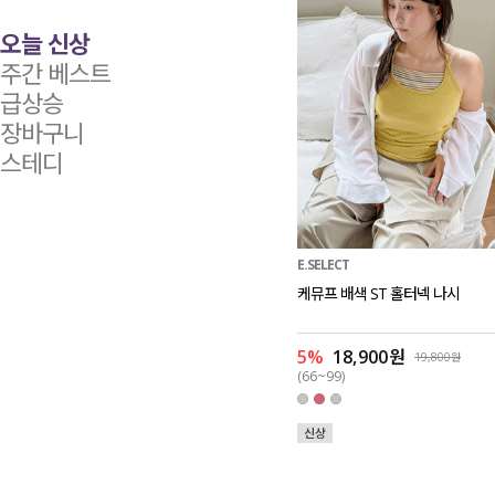
오늘 신상
주간 베스트
급상승
장바구니
스테디
E.SELECT
케뮤프 배색 ST 홀터넥 나시
5%
18,900원
19,800원
(66~99)