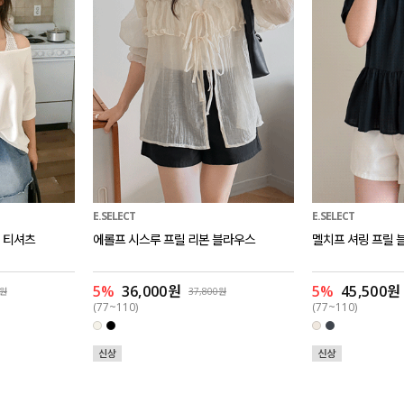
E.SELECT
E.SELECT
 티셔츠
에롤프 시스루 프릴 리본 블라우스
멜치프 셔링 프릴 
5%
36,000원
5%
45,500원
0원
37,800원
(77~110)
(77~110)