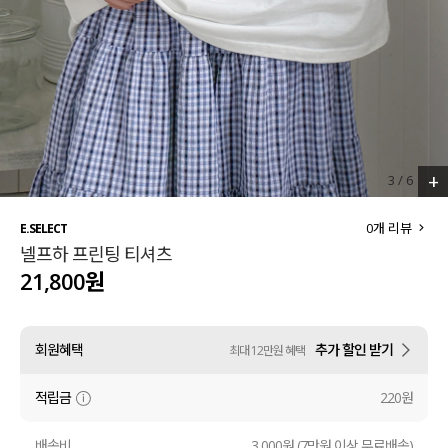
세트할인 ~30%
블라우스
하객룩
원피스
살안타템
팬츠
110사이즈
스커트
+
4
/
6
플러스핏
액티브웨어
0
개 리뷰
E.SELECT
넬프하 프린팅 티셔츠
티셔츠
언더웨어
21,800원
팬츠
ACC
회원혜택
추가 할인 받기
최대 12만원 혜택
셔츠
적립금
220원
원피스
니트
배송비
3,000원 (7만원 이상 무료배송)