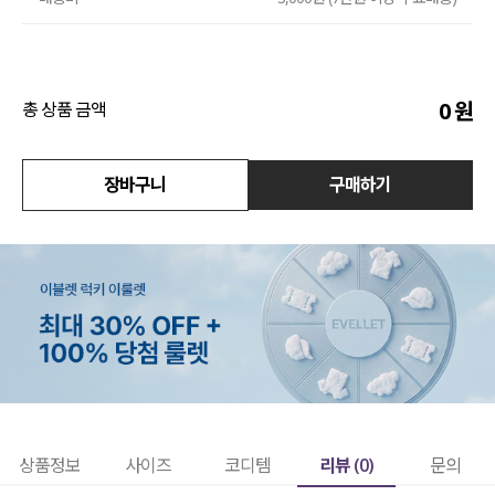
수영복
아우터
0
원
총 상품 금액
스커트
장바구니
구매하기
언더웨어/파자마
코디템
FIT ZOOM
리뷰 (
0
)
상품정보
사이즈
코디템
문의