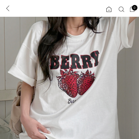
0
0
1초 회원가입
로그인
ENG
TW
콘텐츠
리뷰 & 혜택
플러스핏
회원혜택
입
JP
CATEGORY
COMMUNITY
도착보장⚡
ALL
인플루언서 pick!
익스클루시브
신상 5%
아우터
베스트
티셔츠
MADE
니트