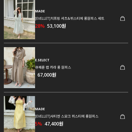
MADE
[EVELLET]치프링 셔츠&뷔스티에 롱원피스 세트
28%
53,100원
E.SELECT
큐페룬 랩 카라 롱 원피스
67,000원
MADE
[EVELLET]샤티엔 스모크 뷔스티에 롱원피스
5%
47,400원