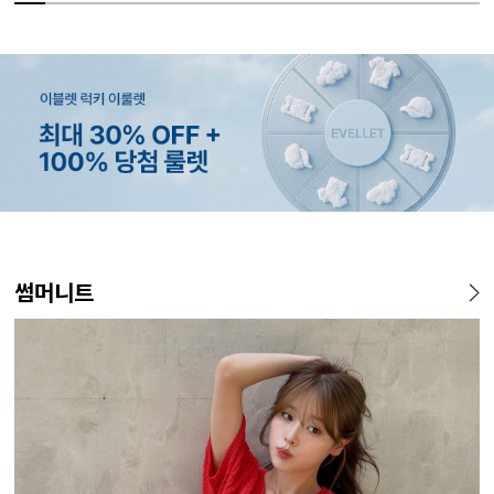
MADE
SET SALE
MADE
EXCLUSIVE
MADE
E.SELECT
MADE
MADE
MADE
E.SELECT
MADE
MADE
썸머니트
[EVELLET]오브인 길이별 시
[세트상품]가성비 반팔 티셔츠
[EVELLET]로니헬 길이별 레
[EVELLET]오베루 쿨강연 스
[EVELLET]커버핏 쿨메쉬 군
로텔프 길이별 나일론 라인 스
[EVELLET]오브아 코튼 베이
[EVELLET]듀모아 워터 팬츠
[EVELL
클로티 시
[EVELL
[EVELL
스루 니트 가디건
1+1 세트
이온스판 끈 나시
판 슬랙스
살 보정 4.5부 밴딩팬츠
트링 밴딩팬츠
직 티셔츠
레깅스
살 보정 
밴딩팬츠
쉬가드
10%
10%
20%
34,800원
29,800원
28,500원
9,900원
15%
26,800원
22,800원
49,800원
14,800원
32,800
22,800
19,800
37,800
12,400원
33,100원
31,600원
17,400원
(66~110)
(66~110)
(28~38)
(28~38)
(28~38)
(66~110)
(29~40)
(28~38)
(77~110)
(28~42)
(66~110)