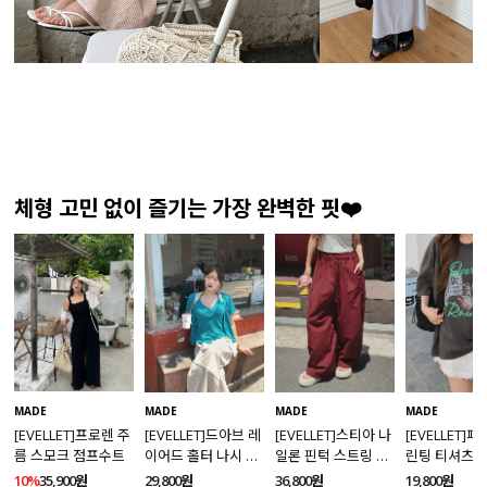
체형 고민 없이 즐기는 가장 완벽한 핏❤️
MADE
MADE
MADE
MADE
[EVELLET]프로렌 주
[EVELLET]드아브 레
[EVELLET]스티아 나
[EVELLET]
름 스모크 점프수트
이어드 홀터 나시 가
일론 핀턱 스트링 커
린팅 티셔츠
디건 티셔츠
브드 밴딩팬츠
10%
35,900원
29,800원
36,800원
19,800원