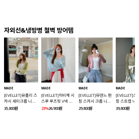
자외선&냉방병 철벽 방어템
MADE
MADE
MADE
MADE
[EVELLET]유플리 스
[EVELLET]히비케 시
[EVELLET]뮤덴느 펀
[EVELLET]
카시 세미크롭 니트
스루 루즈핏 V넥 니
칭 스카시 크롭 니트
칭 스트랩 니
가디건
트
가디건
35,800원
23%
26,900원
29,800원
39,800원