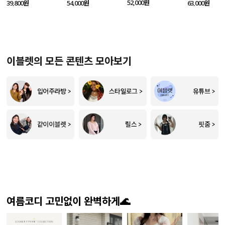
SET
52,000원
39,800원
54,000원
63,000원
이블렛의 모든 콘텐츠 모아보기
여름코디 고민없이 완벽하게🌊