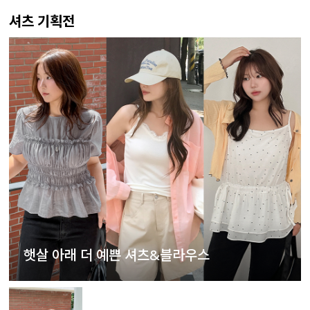
셔츠 기획전
햇살 아래 더 예쁜 셔츠&블라우스