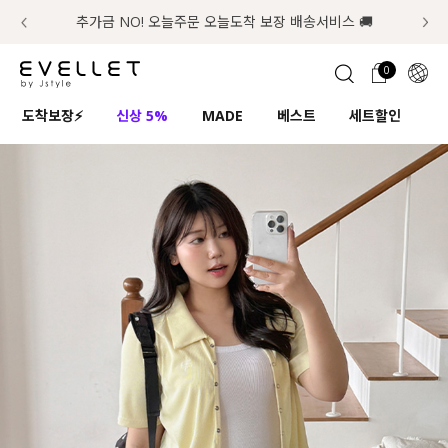
추가금 NO! 오늘주문 오늘도착 보장 배송서비스 🚚
럭키 이룰렛 최대 30% OFF + 100% 당첨
첫구매 한정 인기상품 100원~
📢 8월 여름휴무 배송안내
0
1초 회원가입
로그인
0
ENG
도착보장⚡
신상 5%
MADE
베스트
세트할인
하
TW
콘텐츠
리뷰 & 혜택
플러스핏
회원혜택
입
JP
CATEGORY
COMMUNITY
도착보장⚡
ALL
인플루언서 pick!
익스클루시브
신상 5%
아우터
베스트
티셔츠
MADE
니트