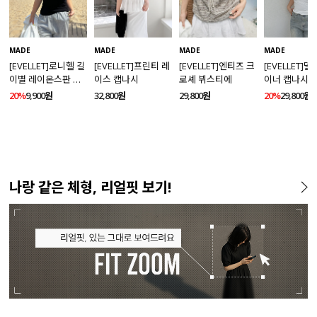
MADE
MADE
MADE
MADE
[EVELLET]로니헬 길
[EVELLET]프린티 레
[EVELLET]엔티즈 크
[EVELLET]
이별 레이온스판 끈
이스 캡나시
로셰 뷔스티에
이너 캡나시
나시
20%
9,900원
32,800원
29,800원
20%
29,800원
나랑 같은 체형, 리얼핏 보기!