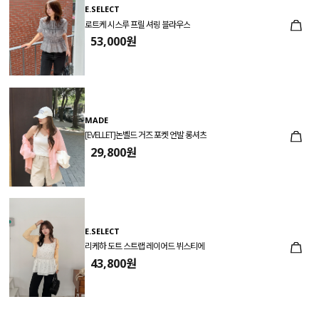
E.SELECT
로트케 시스루 프릴 셔링 블라우스
53,000원
MADE
[EVELLET]논벨드 거즈 포켓 언발 롱셔츠
29,800원
E.SELECT
리케하 도트 스트랩 레이어드 뷔스티에
43,800원