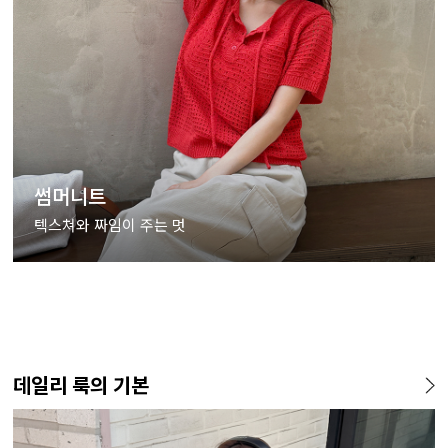
썸머니트
텍스쳐와 짜임이 주는 멋
데일리 룩의 기본