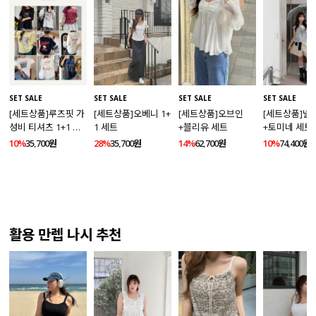
SET SALE
SET SALE
SET SALE
SET SALE
[세트상품]루즈핏 가
[세트상품]오베니 1+
[세트상품]오브인
[세트상품]넬
성비 티셔츠 1+1 세
1 세트
+블리유 세트
+토미네 세트
트
10%
35,700원
28%
35,700원
14%
62,700원
10%
74,400원
활용 만렙 나시 추천