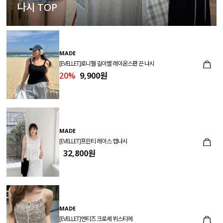
나시 TOP
MADE
[EVELLET]로니헬 길이별 레이온스판 끈 나시
20%
9,900원
MADE
[EVELLET]프린티 레이스 캡나시
32,800원
MADE
[EVELLET]엔티즈 크로셰 뷔스티에