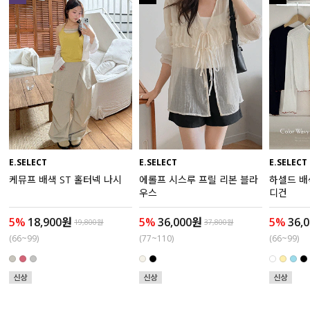
수영복
아우터
스커트
언더웨어/파자마
코디템
E.SELECT
E.SELECT
E.SELECT
케뮤프 배색 ST 홀터넥 나시
에롤프 시스루 프릴 리본 블라
하셀드 배
FIT ZOOM
우스
디건
5%
18,900원
5%
36,000원
5%
36,
19,800원
37,800원
(66~99)
(77~110)
(66~99)