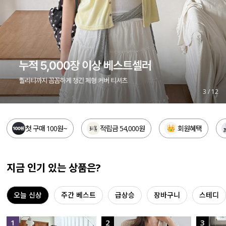
세트할인 ~30%
블라우스
하객룩
원피스
살안타템
팬츠
110사이즈
스커트
3
/
12
플러스핏
액티브웨어
첫 구매 100원~
적립금 54,000원
회원혜택
티셔츠
언더웨어
팬츠
ACC
지금 인기 있는 상품은?
셔츠
오늘 신상
주간 베스트
급상승
장바구니
스테디
원피스
니트