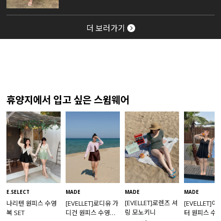
더 보러가기
휴양지에서 입고 싶은 스윔웨어
MADE
E.SELECT
MADE
MADE
[EVELLET]로렌즈 셔
나리텐 원피스 수영
[EVELLET]로디유 가
[EVELLET]
링 모노키니
복 SET
디건 원피스 수영복
터 원피스 수