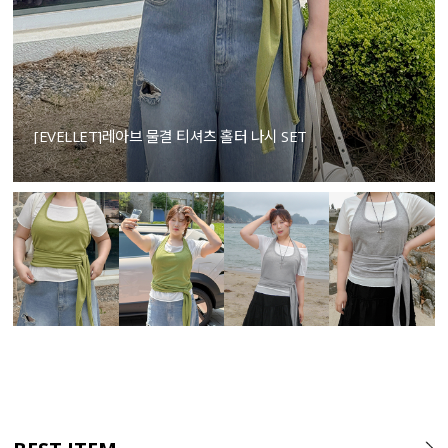
[EVELLET]레아브 물결 티셔츠 홀터 나시 SET