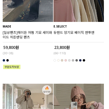
액티브
아우터
MADE
E.SELECT
스커트
[일상팬츠]헤이든 어펌 기모 세미와
듀텐드 양기모 베이직 맨투맨
이드 히든밴딩 팬츠
언더웨어/파자마
59,800원
23,800원
(30~38)
(66~110)
코디템
FIT ZOOM