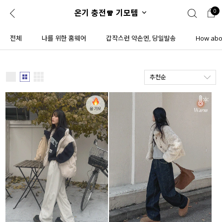
온기 충전🧣 기모템
0
0
1초 회원가입
로그인
전체
나를 위한 홈웨어
갑작스런 약손엔, 당일발송
How abou
ENG
TW
추천순
콘텐츠
리뷰 & 혜택
플러스핏
회원혜택
입
JP
CATEGORY
COMMUNITY
도착보장⚡
ALL
인플루언서 pick!
익스클루시브
신상 5%
아우터
베스트
티셔츠
MADE
니트