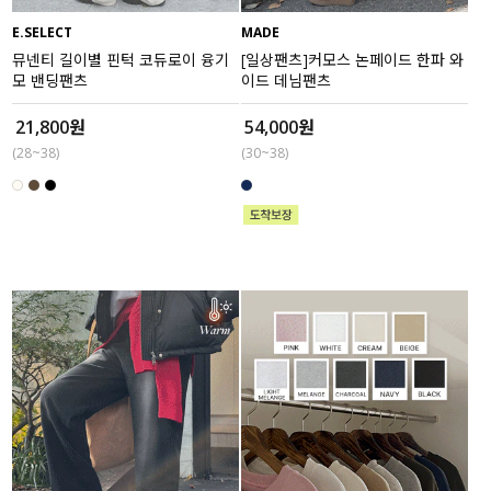
E.SELECT
MADE
세트할인 ~30%
블라우스
뮤넨티 길이별 핀턱 코듀로이 융기
[일상팬츠]커모스 논페이드 한파 와
모 밴딩팬츠
이드 데님팬츠
하객룩
원피스
21,800원
54,000원
살안타템
팬츠
(28~38)
(30~38)
110사이즈
스커트
플러스핏
액티브웨어
티셔츠
언더웨어
팬츠
ACC
셔츠
원피스
니트