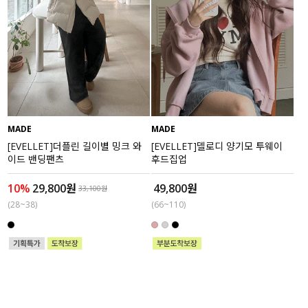
MADE
MADE
[EVELLET]더플린 길이별 밍크 와
[EVELLET]델로디 양기모 투웨이
이드 밴딩팬츠
후드집업
10%
29,800원
49,800원
33,100원
(28~38)
(66~110)