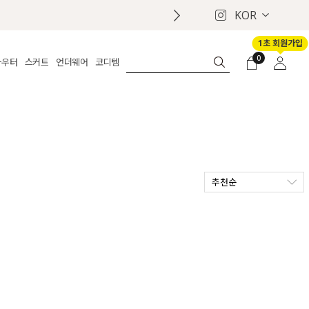
KOR
1초 회원가입
0
아우터
스커트
언더웨어
코디템
체보기
전체보기
전체보기
전체보기
로그인
가디건
롱
보정웨어
MADE
회원가입
자켓
데님
브라
신상
마이페이지
퍼/집업
린넨
팬티
벨트
코트
미니/미디
인견
슈즈
추천순
패딩
팬츠 스커트
나시/속바지
백
파자마
쥬얼리
ETC
액세서리
세트
양말/스타킹
세트