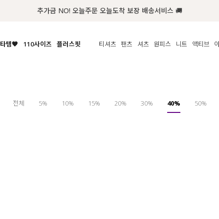
추가금 NO! 오늘주문 오늘도착 보장 배송서비스 🚚
타템🧡
110사이즈
플러스핏
티셔츠
팬츠
셔츠
원피스
니트
액티브
체보기
전체보기
전체보기
전체보기
전체보기
전체보기
전체보기
전체보기
전체보기
전
시/나시
MADE
아우터
티셔츠
쿨팬츠
신상
MADE
MADE
MADE
라우스/티셔츠
상의
상의
롱티셔츠
일상팬츠
셔츠
신상
썸머 니트
애슬레져
름니트
하의
하의
티블라우스
데님
뷔스티에
미니
가디건·집업
스윔웨어
점
전체
5%
10%
15%
20%
30%
40%
50%
스/팬츠
원피스
원피스
맨투맨/후디
코튼
블라우스
미디/롱
니트웨어
ETC
원피스
액티브웨어
폴라
슬랙스
뷔스티에/레이어드
오버핏 니트
세트
ETC
민소매/나시
숏츠
하객룩
데일리 니트
크롭
트레이닝
페스티벌/바캉스
반팔
밴딩팬츠
셀프웨딩
긴팔
길이별
38INCH~