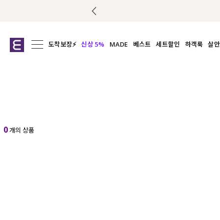
도착보장⚡
신상 5%
MADE
베스트
세트할인
하객룩
살안
전체보기
전체보기
전체보기
전
익스클루시브
코디세트
상의
캡나
아우터
1&1
하의
셔츠/블
티셔츠
여름코디추천
원피스
여
니트
슬랙
0
개의 상품
블라우스
원피스
팬츠
스커트
액티브웨어
언더웨어
ACC