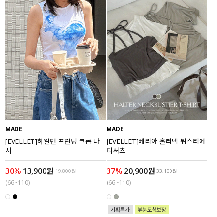
MADE
MADE
[EVELLET]하일텐 프린팅 크롭 나
[EVELLET]베리아 홀터넥 뷔스티에
시
티셔츠
30%
13,900원
37%
20,900원
19,800원
33,100원
(66~110)
(66~110)