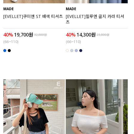
MADE
MADE
세트할인 ~30%
블라우스
[EVELLET]쿠미엔 ST 배색 티셔츠
[EVELLET]필루엔 골지 카라 티셔
츠
하객룩
원피스
40%
19,700원
40%
14,300원
32,800원
23,800원
살안타템
팬츠
(66~110)
(66~110)
110사이즈
스커트
플러스핏
액티브웨어
티셔츠
언더웨어
팬츠
ACC
셔츠
원피스
니트