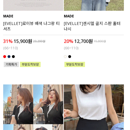
MADE
MADE
[EVELLET]로이뷰 배색 나그랑 티
[EVELLET]센시델 골지 스판 홀터
셔츠
나시
31%
15,900원
20%
12,700원
23,200원
15,800원
(66~110)
(66~110)