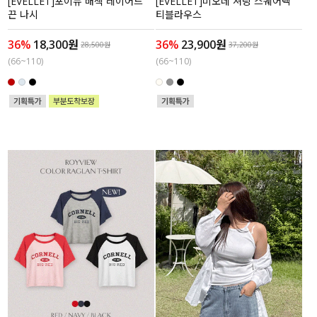
[EVELLET]포이뉴 배색 레이어드
[EVELLET]미오네 셔링 스퀘어넥
끈 나시
티블라우스
36%
18,300원
36%
23,900원
28,500원
37,200원
(66~110)
(66~110)