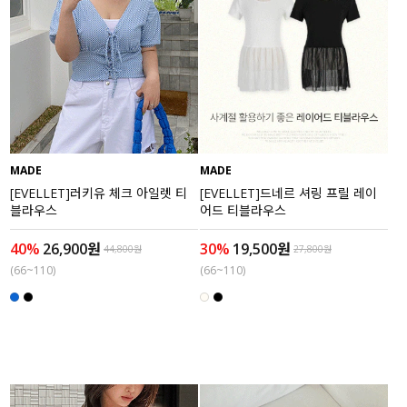
MADE
MADE
[EVELLET]러키유 체크 아일렛 티
[EVELLET]드네르 셔링 프릴 레이
블라우스
어드 티블라우스
40%
26,900원
30%
19,500원
44,800원
27,800원
(66~110)
(66~110)