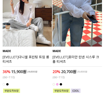
MADE
MADE
[EVELLET]다니셀 프린팅 트임 롱
[EVELLET]포미안 린넨 시스루 크
티셔츠
롭 티셔츠
36%
15,900원
20%
20,700원
24,800원
25,800원
(66~110)
(66~110)