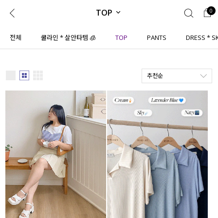
TOP
0
0
1초 회원가입
로그인
전체
쿨라인 * 살안타템 🧊
TOP
PANTS
DRESS * S
ENG
TW
추천순
콘텐츠
리뷰 & 혜택
플러스핏
회원혜택
입
JP
CATEGORY
COMMUNITY
도착보장⚡
ALL
인플루언서 pick!
익스클루시브
신상 5%
아우터
베스트
티셔츠
MADE
니트