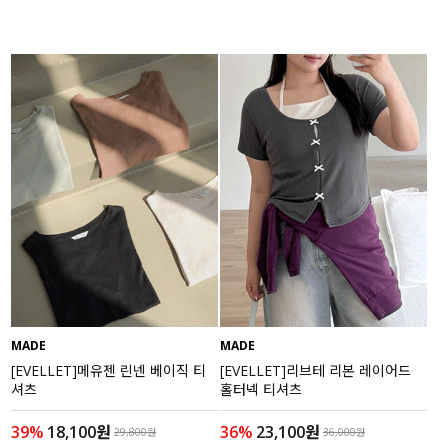
MADE
MADE
[EVELLET]메유젠 린넨 베이직 티
[EVELLET]리브테 리본 레이어드
셔츠
홀터넥 티셔츠
39%
18,100원
36%
23,100원
29,800원
36,000원