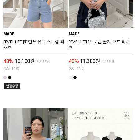
액티브
아우터
MADE
MADE
스커트
[EVELLET]하틴푸 유넥 스트랩 티
[EVELLET]트로넨 골지 오프 티셔
셔츠
츠
언더웨어/파자마
40%
10,100원
40%
11,300원
16,800원
18,800원
(66~110)
(66~110)
코디템
FIT ZOOM