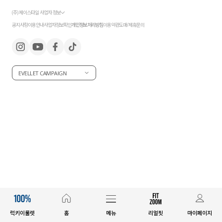
(주) 제이스타일 사업자 정보
세트할인 ~30%
블라우스
공지사항
이용안내
사업자정보확인
개인정보처리방침
이용약관
도매/제휴문의
하객룩
원피스
살안타템
팬츠
EVELLET CAMPAIGN
110사이즈
스커트
플러스핏
액티브웨어
티셔츠
언더웨어
팬츠
ACC
셔츠
원피스
럭키이룰렛
홈
메뉴
리얼핏
마이페이지
니트