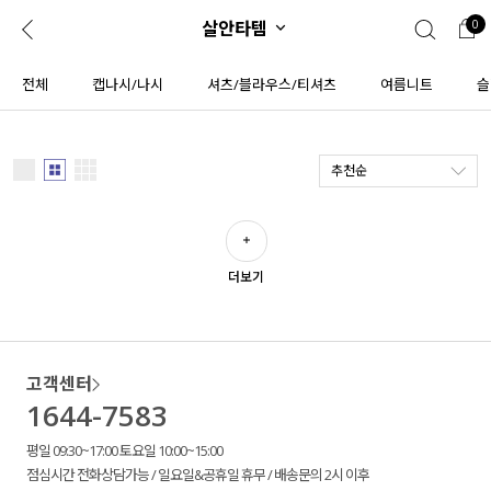
살안타템
0
0
1초 회원가입
로그인
전체
캡나시/나시
셔츠/블라우스/티셔츠
여름니트
슬
ENG
TW
추천순
콘텐츠
리뷰 & 혜택
플러스핏
회원혜택
입
JP
CATEGORY
COMMUNITY
더보기
도착보장⚡
ALL
인플루언서 pick!
익스클루시브
고객센터
신상 5%
아우터
1644-7583
베스트
티셔츠
평일 09:30~17:00 토요일 10:00~15:00
점심시간 전화상담가능 / 일요일&공휴일 휴무 / 배송문의 2시 이후
MADE
니트