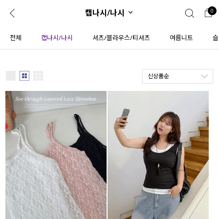
캡나시/나시
0
0
1초 회원가입
로그인
전체
캡나시/나시
셔츠/블라우스/티셔츠
여름니트
슬
ENG
TW
신상품순
콘텐츠
리뷰 & 혜택
플러스핏
회원혜택
입
JP
CATEGORY
COMMUNITY
도착보장⚡
ALL
인플루언서 pick!
익스클루시브
신상 5%
아우터
베스트
티셔츠
MADE
니트