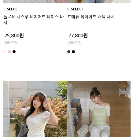
E.SELECT
E.SELECT
세트할인 ~30%
블라우스
플로테 시스루 레이어드 레이스 나
프메튜 레이어드 배색 나시
시
하객룩
원피스
25,800원
27,800원
살안타템
팬츠
(66~99)
(66~99)
110사이즈
스커트
플러스핏
액티브웨어
티셔츠
언더웨어
팬츠
ACC
셔츠
원피스
니트