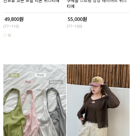
안프휴 코튼 프릴 리본 뷔스티에
쿠제플 스트링 캉캉 레이어드 뷔스
티에
49,800원
55,000원
(77~110)
(77~100)