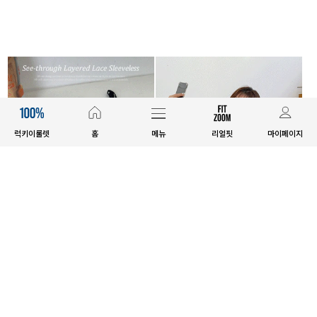
럭키이룰렛
홈
메뉴
리얼핏
마이페이지
E.SELECT
E.SELECT
플로테 시스루 레이어드 레이스 나
프메튜 레이어드 배색 나시
시