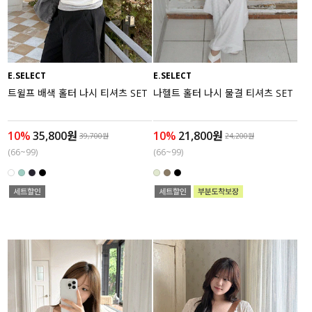
액티브
아우터
E.SELECT
E.SELECT
스커트
트윌프 배색 홀터 나시 티셔츠 SET
나헬트 홀터 나시 물결 티셔츠 SET
언더웨어/파자마
10%
35,800원
10%
21,800원
39,700원
24,200원
(66~99)
(66~99)
코디템
FIT ZOOM