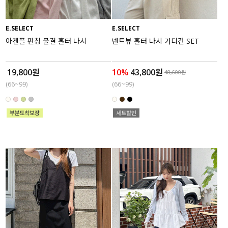
E.SELECT
E.SELECT
아켄플 펀칭 물결 홀터 나시
넨트뷰 홀터 나시 가디건 SET
19,800원
10%
43,800원
48,600원
(66~99)
(66~99)