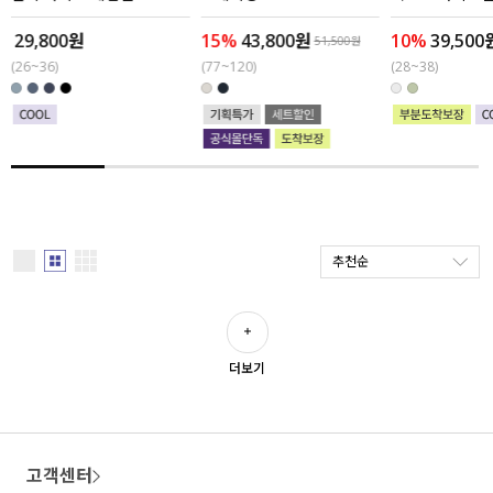
29,800원
15%
43,800원
10%
39,500
세트할인 ~30%
블라우스
51,500원
(26~36)
(77~120)
(28~38)
하객룩
원피스
살안타템
팬츠
110사이즈
스커트
플러스핏
액티브웨어
추천순
티셔츠
언더웨어
팬츠
ACC
더보기
셔츠
원피스
고객센터
니트