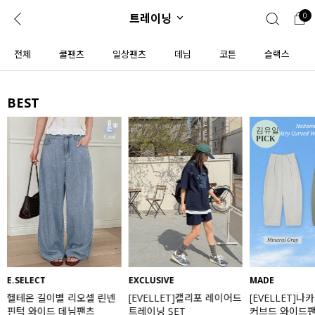
트레이닝
0
0
1초 회원가입
로그인
전체
쿨팬츠
일상팬츠
데님
코튼
슬랙스
ENG
TW
BEST
콘텐츠
리뷰 & 혜택
플러스핏
회원혜택
입
JP
CATEGORY
COMMUNITY
도착보장⚡
ALL
인플루언서 pick!
익스클루시브
신상 5%
아우터
베스트
티셔츠
E.SELECT
EXCLUSIVE
MADE
헬테온 길이별 리오셀 린넨
[EVELLET]캘리포 레이어드
[EVELLET]나
MADE
니트
핀턱 와이드 데님팬츠
트레이닝 SET
커브드 와이드