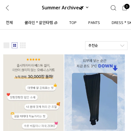
Summer Archive🌿
0
0
1초 회원가입
로그인
전체
쿨라인 * 살안타템 🧊
TOP
PANTS
DRESS * S
ENG
TW
추천순
콘텐츠
리뷰 & 혜택
플러스핏
회원혜택
입
JP
CATEGORY
COMMUNITY
도착보장⚡
ALL
인플루언서 pick!
익스클루시브
신상 5%
아우터
베스트
티셔츠
MADE
니트