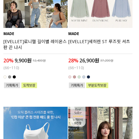
수영복
아우터
MADE
MADE
스커트
[EVELLET]로니헬 길이별 레이온스
[EVELLET]세히렌 ST 루즈핏 셔츠
판 끈 나시
언더웨어/파자마
20%
9,900원
28%
26,900원
12,400원
37,200원
(66~110)
(66~110)
코디템
FIT ZOOM