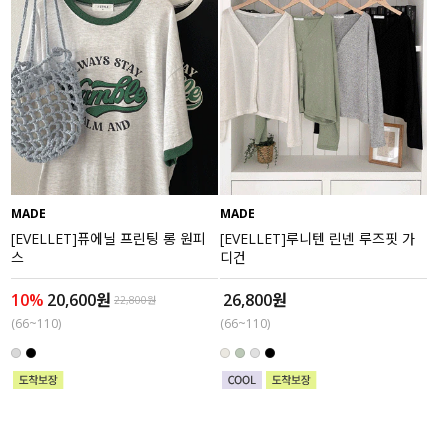
MADE
MADE
[EVELLET]퓨에닐 프린팅 롱 원피
[EVELLET]루니텐 린넨 루즈핏 가
스
디건
10%
20,600원
26,800원
22,800원
(66~110)
(66~110)