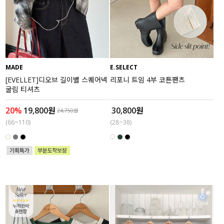
MADE
E.SELECT
[EVELLET]디오브 길이별 스퀘어넥
리포니 트임 4부 코튼팬츠
굴림 티셔츠
20%
19,800원
30,800원
24,750원
(66~110)
(28~38)