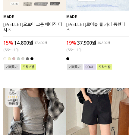
MADE
MADE
[EVELLET]오브아 코튼 베이직 티
[EVELLET]로어블 쿨 카라 롱원피
셔츠
스
15%
14,800원
19%
37,900원
17,400원
46,800원
(66~110)
(66~110)