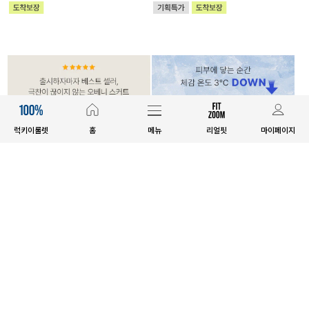
럭키이룰렛
홈
메뉴
리얼핏
마이페이지
MADE
MADE
[EVELLET]오베니 찰랑 맥시 스커
[EVELLET]릴리브 길이별 쿨 밴딩
트
팬츠