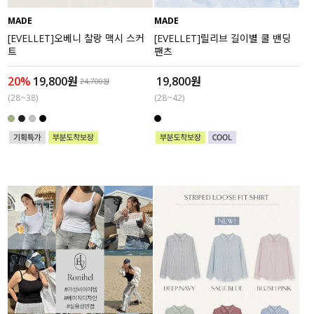
MADE
MADE
세트할인 ~30%
블라우스
[EVELLET]오베니 찰랑 맥시 스커
[EVELLET]릴리브 길이별 쿨 밴딩
트
팬츠
하객룩
원피스
20%
19,800원
19,800원
24,700원
살안타템
팬츠
(28~38)
(28~42)
110사이즈
스커트
플러스핏
액티브웨어
티셔츠
언더웨어
팬츠
ACC
셔츠
원피스
니트