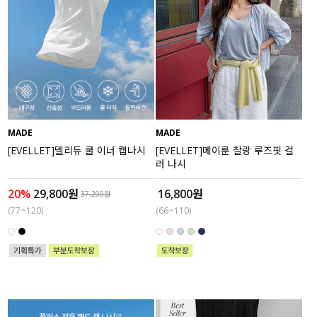
MADE
MADE
[EVELLET]델리듀 쿨 이너 캡나시
[EVELLET]메이룬 찰랑 루즈핏 컬
러 나시
20%
29,800원
16,800원
37,200원
(77~120)
(66~110)