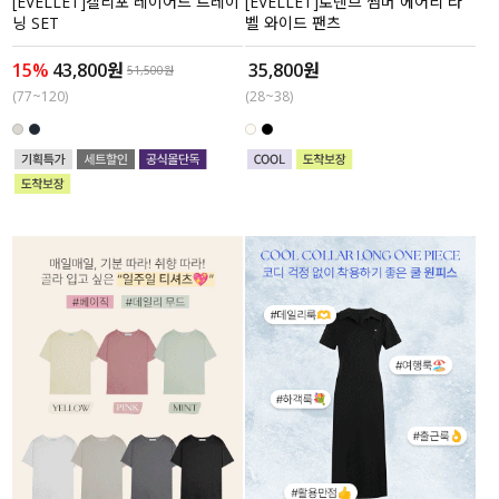
[EVELLET]캘리포 레이어드 트레이
[EVELLET]로넨브 썸머 에어리 라
닝 SET
벨 와이드 팬츠
15%
43,800원
35,800원
51,500원
(77~120)
(28~38)