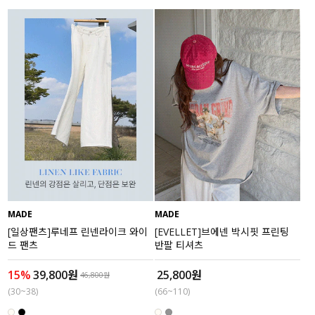
MADE
MADE
[일상팬츠]루네프 린넨라이크 와이
[EVELLET]브에넨 박시핏 프린팅
드 팬츠
반팔 티셔츠
15%
39,800원
25,800원
46,800원
(30~38)
(66~110)