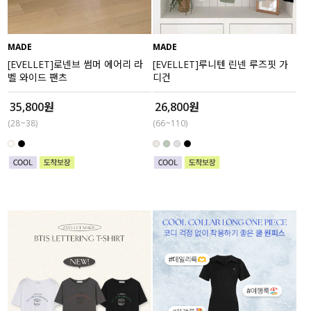
MADE
MADE
[EVELLET]로넨브 썸머 에어리 라
[EVELLET]루니텐 린넨 루즈핏 가
벨 와이드 팬츠
디건
35,800원
26,800원
(28~38)
(66~110)