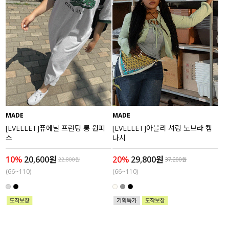
MADE
MADE
[EVELLET]퓨에닐 프린팅 롱 원피
[EVELLET]아블리 셔링 노브라 캡
스
나시
10%
20,600원
20%
29,800원
22,800원
37,200원
(66~110)
(66~110)