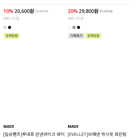
10%
20,600원
20%
29,800원
22,800원
37,200원
(66~110)
(66~110)
MADE
MADE
[일상팬츠]루네프 린넨라이크 와이
[EVELLET]브에넨 박시핏 프린팅