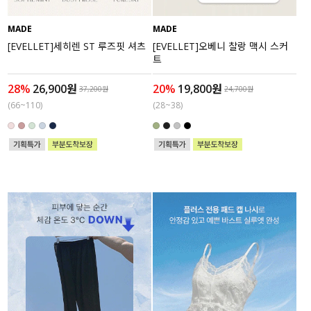
MADE
MADE
[EVELLET]세히렌 ST 루즈핏 셔츠
[EVELLET]오베니 찰랑 맥시 스커
트
28%
26,900원
20%
19,800원
37,200원
24,700원
(66~110)
(28~38)