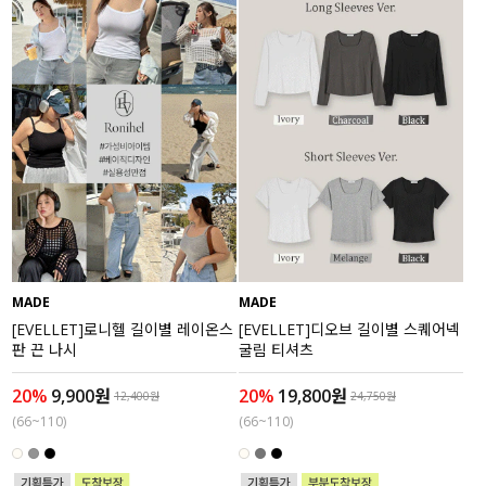
MADE
MADE
[EVELLET]로니헬 길이별 레이온스
[EVELLET]디오브 길이별 스퀘어넥
판 끈 나시
굴림 티셔츠
20%
9,900원
20%
19,800원
12,400원
24,750원
(66~110)
(66~110)