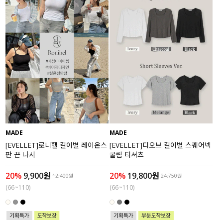
MADE
MADE
[EVELLET]로니헬 길이별 레이온스
[EVELLET]디오브 길이별 스퀘어넥
판 끈 나시
굴림 티셔츠
20%
9,900원
20%
19,800원
12,400원
24,750원
(66~110)
(66~110)