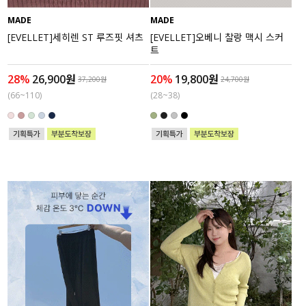
MADE
MADE
세트할인 ~30%
블라우스
[EVELLET]세히렌 ST 루즈핏 셔츠
[EVELLET]오베니 찰랑 맥시 스커
트
하객룩
원피스
28%
26,900원
20%
19,800원
37,200원
24,700원
살안타템
팬츠
(66~110)
(28~38)
110사이즈
스커트
플러스핏
액티브웨어
티셔츠
언더웨어
팬츠
ACC
셔츠
원피스
니트