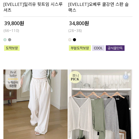
[EVELLET]밀리유 뒷트임 시스루
[EVELLET]오베루 쿨강연 스판 슬
셔츠
랙스
39,800원
34,800원
(66~110)
(28~38)