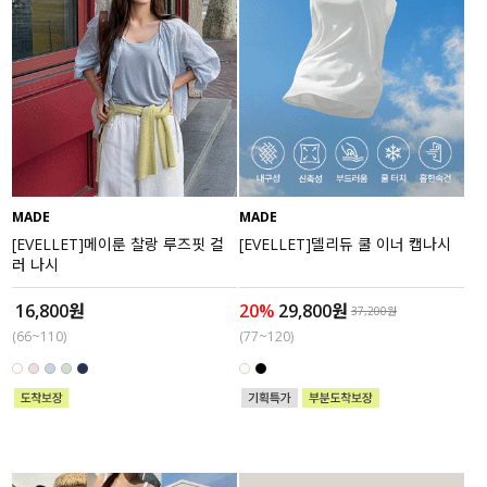
MADE
MADE
[EVELLET]메이룬 찰랑 루즈핏 컬
[EVELLET]델리듀 쿨 이너 캡나시
러 나시
16,800원
20%
29,800원
37,200원
(66~110)
(77~120)