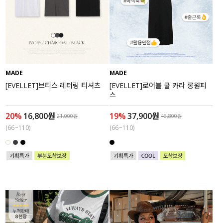
MADE
MADE
[EVELLET]브티스 레터링 티셔츠
[EVELLET]로어블 쿨 카라 롱원피
스
20%
16,800원
19%
37,900원
21,000원
46,800원
(66~110)
(66~110)