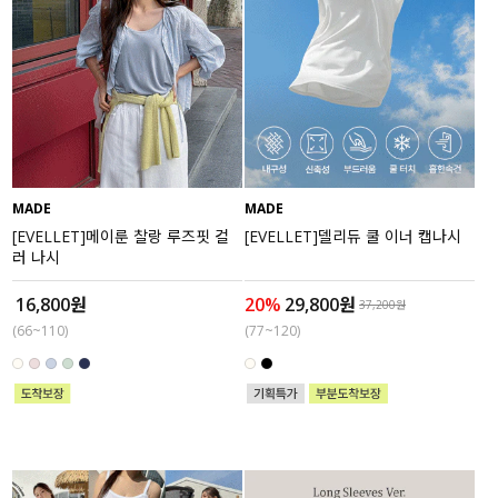
MADE
MADE
[EVELLET]메이룬 찰랑 루즈핏 컬
[EVELLET]델리듀 쿨 이너 캡나시
러 나시
16,800원
20%
29,800원
37,200원
(66~110)
(77~120)