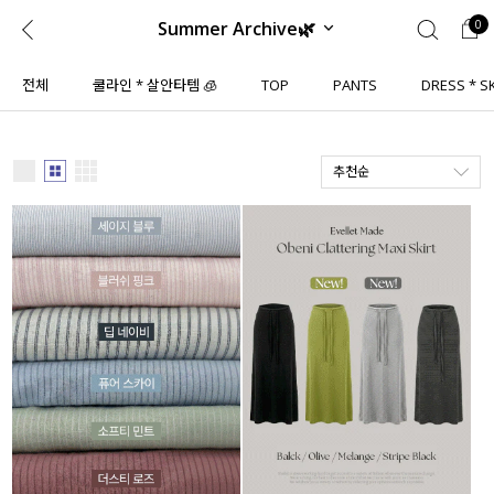
Summer Archive🌿
0
0
1초 회원가입
로그인
전체
쿨라인 * 살안타템 🧊
TOP
PANTS
DRESS * S
ENG
TW
추천순
콘텐츠
리뷰 & 혜택
플러스핏
회원혜택
입
JP
CATEGORY
COMMUNITY
도착보장⚡
ALL
인플루언서 pick!
익스클루시브
신상 5%
아우터
베스트
티셔츠
MADE
니트