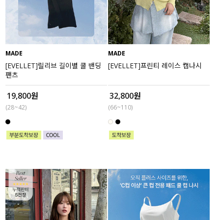
액티브
아우터
MADE
MADE
스커트
[EVELLET]릴리브 길이별 쿨 밴딩
[EVELLET]프린티 레이스 캡나시
팬츠
언더웨어/파자마
19,800원
32,800원
(28~42)
(66~110)
코디템
FIT ZOOM