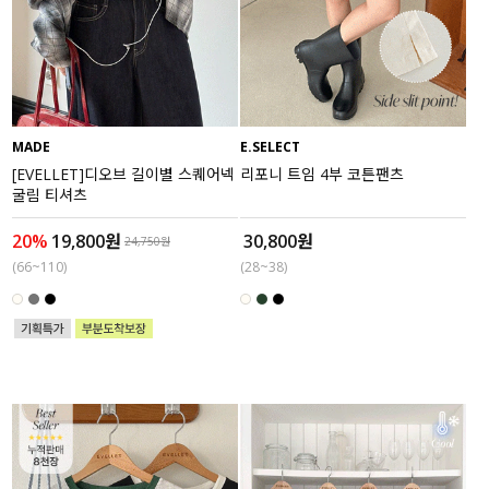
MADE
E.SELECT
[EVELLET]디오브 길이별 스퀘어넥
리포니 트임 4부 코튼팬츠
굴림 티셔츠
20%
19,800원
30,800원
24,750원
(66~110)
(28~38)