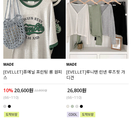
MADE
MADE
[EVELLET]퓨에닐 프린팅 롱 원피
[EVELLET]루니텐 린넨 루즈핏 가
스
디건
10%
20,600원
26,800원
22,800원
(66~110)
(66~110)