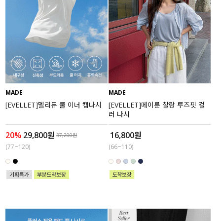
MADE
MADE
[EVELLET]델리듀 쿨 이너 캡나시
[EVELLET]메이룬 찰랑 루즈핏 컬
러 나시
20%
29,800원
16,800원
37,200원
(77~120)
(66~110)