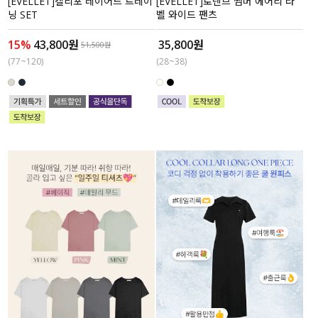
[EVELLET]캘리포 레이어드 트레이
[EVELLET]로넨브 썸머 에어리 라
닝 SET
벨 와이드 팬츠
15%
43,800원
35,800원
51,500원
(77~120)
(28~38)