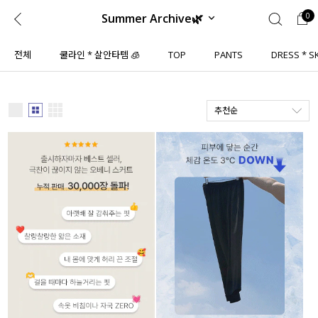
Summer Archive🌿
0
0
1초 회원가입
로그인
전체
쿨라인 * 살안타템 🧊
TOP
PANTS
DRESS * S
ENG
TW
추천순
콘텐츠
리뷰 & 혜택
플러스핏
회원혜택
입
JP
CATEGORY
COMMUNITY
도착보장⚡
ALL
인플루언서 pick!
익스클루시브
신상 5%
아우터
베스트
티셔츠
MADE
니트