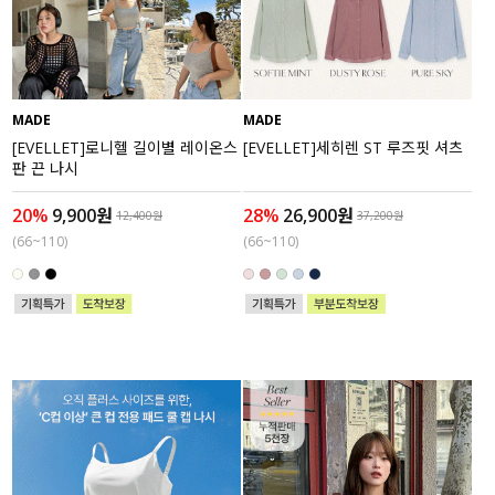
수영복
아우터
MADE
MADE
스커트
[EVELLET]로니헬 길이별 레이온스
[EVELLET]세히렌 ST 루즈핏 셔츠
판 끈 나시
언더웨어/파자마
20%
9,900원
28%
26,900원
12,400원
37,200원
(66~110)
(66~110)
코디템
FIT ZOOM