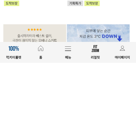
럭키이룰렛
홈
메뉴
리얼핏
마이페이지
MADE
MADE
[EVELLET]오베니 찰랑 맥시 스커
[EVELLET]릴리브 길이별 쿨 밴딩
트
팬츠