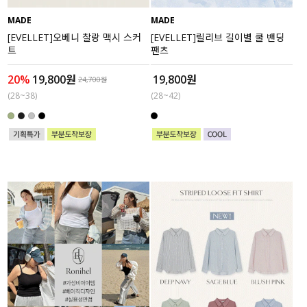
MADE
MADE
세트할인 ~30%
블라우스
[EVELLET]오베니 찰랑 맥시 스커
[EVELLET]릴리브 길이별 쿨 밴딩
트
팬츠
하객룩
원피스
20%
19,800원
19,800원
24,700원
살안타템
팬츠
(28~38)
(28~42)
110사이즈
스커트
플러스핏
액티브웨어
티셔츠
언더웨어
팬츠
ACC
셔츠
원피스
니트