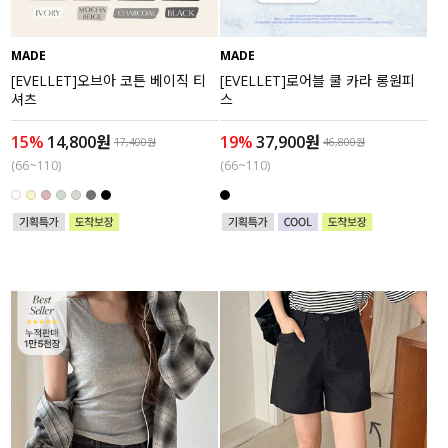
MADE
MADE
[EVELLET]오브아 코튼 베이직 티
[EVELLET]로어블 쿨 카라 롱원피
셔츠
스
15%
14,800원
19%
37,900원
17,400원
46,800원
(66~110)
(66~110)