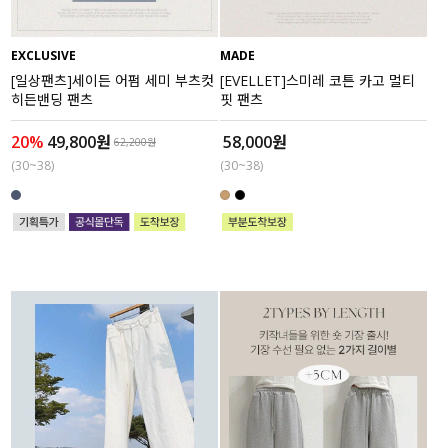
EXCLUSIVE
MADE
[일상팬츠]세이든 어펌 세미 부츠컷
[EVELLET]스미레 코튼 카고 멀티
히든밴딩 팬츠
핏 팬츠
20%
49,800원
58,000원
62,200원
(30~38)
(30~38)