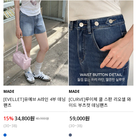
MADE
MADE
[EVELLET]유에브 A라인 4부 데님
[CURVE]루이체 쿨 스판 리오셀 와
팬츠
이드 부츠컷 데님팬츠
15%
34,800원
59,000원
40,900원
(30~38)
(30~38)