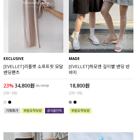
EXCLUSIVE
MADE
[EVELLET]리플렛 소프트핏 모달
[EVELLET]하모엔 길이별 밴딩 반
밴딩팬츠
바지
23%
34,800원
18,800원
45,100원
(28~38)
(28~38)