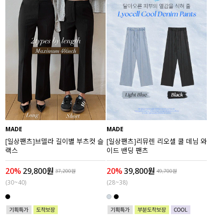
MADE
MADE
[일상팬츠]브델라 길이별 부츠컷 슬
[일상팬츠]리뮤렌 리오셀 쿨 데님 와
랙스
이드 밴딩 팬츠
20%
29,800원
20%
39,800원
37,200원
49,700원
(30~40)
(28~38)