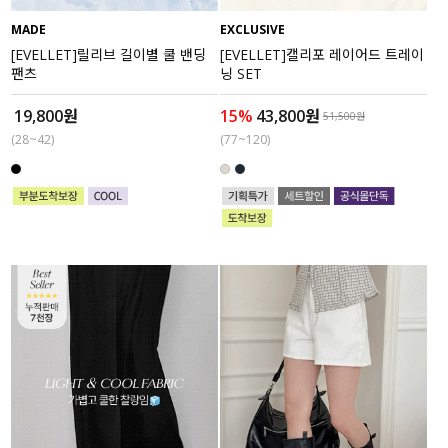
MADE
EXCLUSIVE
세트할인 ~30%
블라우스
[EVELLET]릴리브 길이별 쿨 밴딩
[EVELLET]캘리포 레이어드 트레이
팬츠
닝 SET
하객룩
원피스
19,800원
15%
43,800원
51,500원
살안타템
팬츠
(28~42)
(77~120)
110사이즈
스커트
플러스핏
액티브웨어
티셔츠
언더웨어
팬츠
ACC
셔츠
원피스
니트