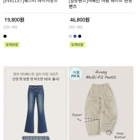
[EVELLET]퀘스티 바이커숏츠
[일상팬츠]어베린 어펌 와이드 밴딩
팬츠
19,800원
46,800원
(28~40)
(30~40)