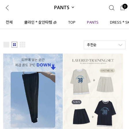
PANTS
0
0
1초 회원가입
로그인
전체
쿨라인 * 살안타템 🧊
TOP
PANTS
DRESS * S
ENG
TW
추천순
콘텐츠
리뷰 & 혜택
플러스핏
회원혜택
입
JP
CATEGORY
COMMUNITY
도착보장⚡
ALL
인플루언서 pick!
익스클루시브
신상 5%
아우터
베스트
티셔츠
MADE
니트