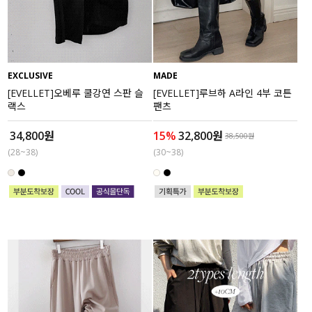
액티브
아우터
EXCLUSIVE
MADE
스커트
[EVELLET]오베루 쿨강연 스판 슬
[EVELLET]루브하 A라인 4부 코튼
랙스
팬츠
언더웨어/파자마
34,800원
15%
32,800원
38,500원
(28~38)
(30~38)
코디템
FIT ZOOM