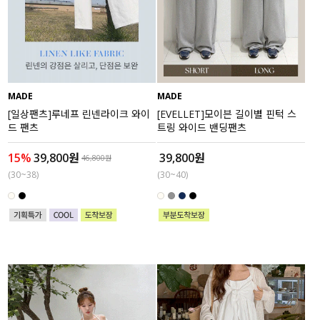
MADE
MADE
[일상팬츠]루네프 린넨라이크 와이
[EVELLET]모이븐 길이별 핀턱 스
드 팬츠
트링 와이드 밴딩팬츠
15%
39,800원
39,800원
46,800원
(30~38)
(30~40)