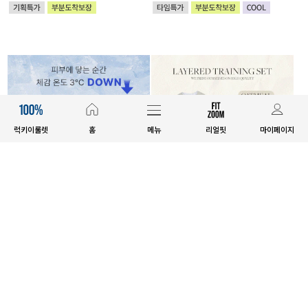
럭키이룰렛
홈
메뉴
리얼핏
마이페이지
MADE
EXCLUSIVE
[EVELLET]릴리브 길이별 쿨 밴딩
[EVELLET]캘리포 레이어드 트레이
팬츠
닝 SET