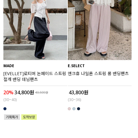
MADE
E.SELECT
[EVELLET]로티머 논페이드 스트링
엔크휴 나일론 스트링 롱 밴딩팬츠
절개 밴딩 데님팬츠
20%
34,800원
43,800원
43,500원
(30~40)
(30~36)