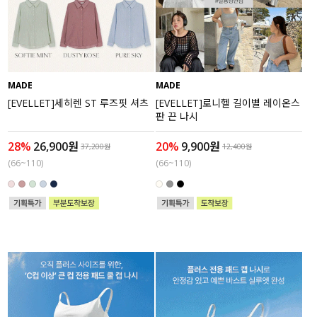
MADE
MADE
[EVELLET]세히렌 ST 루즈핏 셔츠
[EVELLET]로니헬 길이별 레이온스
판 끈 나시
28%
26,900원
20%
9,900원
37,200원
12,400원
(66~110)
(66~110)