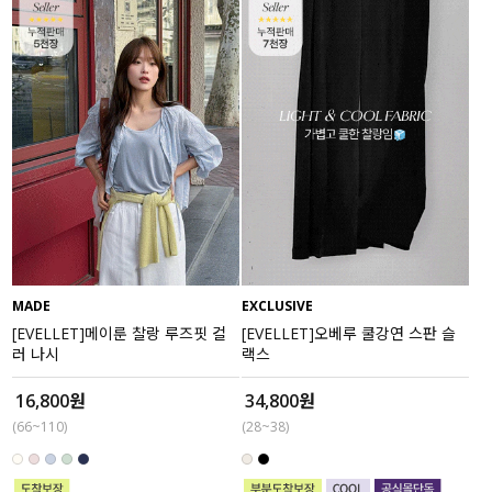
MADE
EXCLUSIVE
[EVELLET]메이룬 찰랑 루즈핏 컬
[EVELLET]오베루 쿨강연 스판 슬
러 나시
랙스
16,800원
34,800원
(66~110)
(28~38)