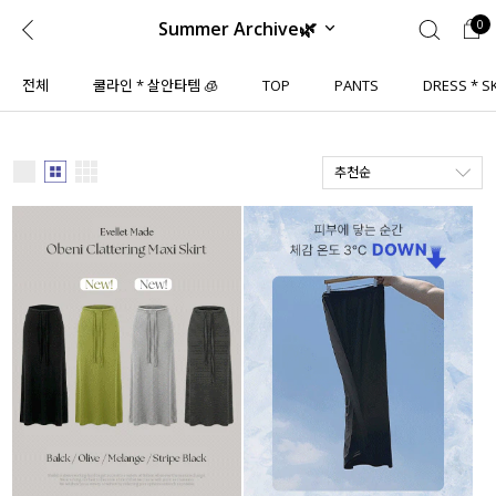
Summer Archive🌿
0
0
1초 회원가입
로그인
전체
쿨라인 * 살안타템 🧊
TOP
PANTS
DRESS * S
ENG
TW
추천순
콘텐츠
리뷰 & 혜택
플러스핏
회원혜택
입
JP
CATEGORY
COMMUNITY
도착보장⚡
ALL
인플루언서 pick!
익스클루시브
신상 5%
아우터
베스트
티셔츠
MADE
니트