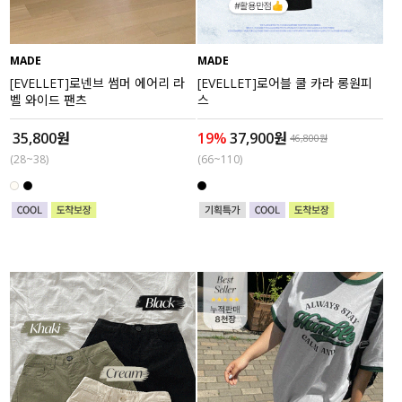
MADE
MADE
[EVELLET]로넨브 썸머 에어리 라
[EVELLET]로어블 쿨 카라 롱원피
벨 와이드 팬츠
스
35,800원
19%
37,900원
46,800원
(28~38)
(66~110)