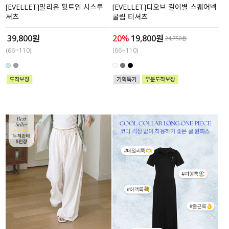
[EVELLET]밀리유 뒷트임 시스루
[EVELLET]디오브 길이별 스퀘어넥
셔츠
굴림 티셔츠
39,800원
20%
19,800원
24,750원
(66~110)
(66~110)