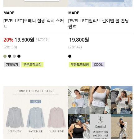
MADE
MADE
[EVELLET]오베니 찰랑 맥시 스커
[EVELLET]릴리브 길이별 쿨 밴딩
트
팬츠
20%
19,800원
19,800원
24,700원
(28~38)
(28~42)