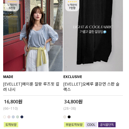
MADE
EXCLUSIVE
[EVELLET]메이룬 찰랑 루즈핏 컬
[EVELLET]오베루 쿨강연 스판 슬
러 나시
랙스
16,800원
34,800원
(66~110)
(28~38)