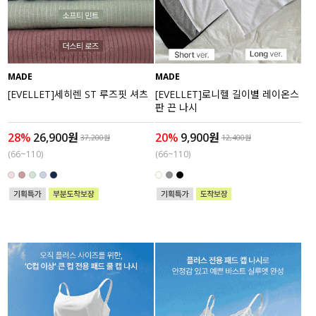
수영복
아우터
MADE
MADE
스커트
[EVELLET]세히렌 ST 루즈핏 셔츠
[EVELLET]로니헬 길이별 레이온스
판 끈 나시
언더웨어/파자마
28%
26,900원
20%
9,900원
37,200원
12,400원
(66~110)
(66~110)
코디템
FIT ZOOM