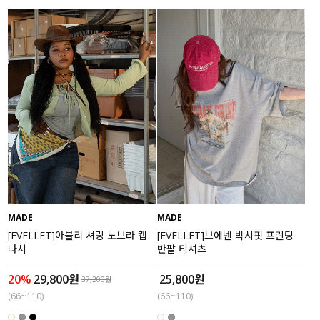
MADE
MADE
[EVELLET]아블리 셔링 노브라 캡
[EVELLET]브에넨 박시핏 프린팅
나시
반팔 티셔츠
20%
29,800원
25,800원
37,200원
(66~110)
(66~110)