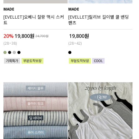
MADE
MADE
세트할인 ~30%
블라우스
[EVELLET]오베니 찰랑 맥시 스커
[EVELLET]릴리브 길이별 쿨 밴딩
트
팬츠
하객룩
원피스
20%
19,800원
19,800원
24,700원
살안타템
팬츠
(28~38)
(28~42)
110사이즈
스커트
플러스핏
액티브웨어
티셔츠
언더웨어
팬츠
ACC
셔츠
원피스
니트