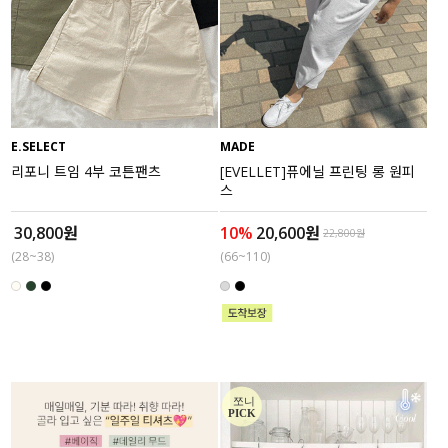
E.SELECT
MADE
리포니 트임 4부 코튼팬츠
[EVELLET]퓨에닐 프린팅 롱 원피
스
30,800원
10%
20,600원
22,800원
(28~38)
(66~110)