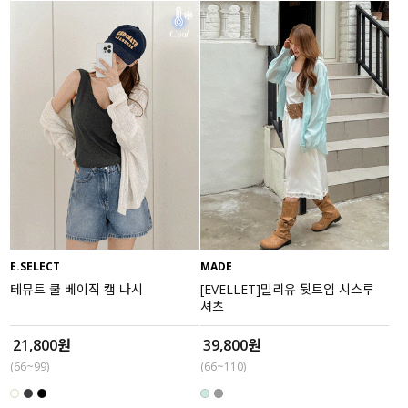
E.SELECT
MADE
테뮤트 쿨 베이직 캡 나시
[EVELLET]밀리유 뒷트임 시스루
셔츠
21,800원
39,800원
(66~99)
(66~110)