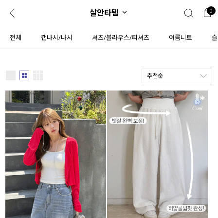
살안타템
0
0
1초 회원가입
로그인
전체
캡나시/나시
셔츠/블라우스/티셔츠
여름니트
슬
ENG
TW
추천순
콘텐츠
리뷰 & 혜택
플러스핏
회원혜택
입
JP
CATEGORY
COMMUNITY
도착보장⚡
ALL
인플루언서 pick!
익스클루시브
신상 5%
아우터
베스트
티셔츠
MADE
니트