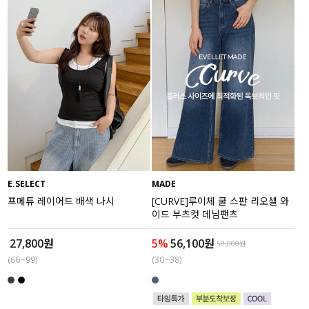
E.SELECT
MADE
프메튜 레이어드 배색 나시
[CURVE]루이체 쿨 스판 리오셀 와
이드 부츠컷 데님팬츠
27,800원
5%
56,100원
59,000원
(66~99)
(30~38)