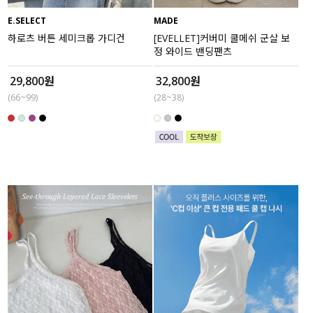
E.SELECT
MADE
세트할인 ~30%
블라우스
하로츠 버튼 세미크롭 가디건
[EVELLET]커버미 쿨메쉬 군살 보
정 와이드 밴딩팬츠
하객룩
원피스
29,800원
32,800원
살안타템
팬츠
(66~99)
(28~38)
110사이즈
스커트
플러스핏
액티브웨어
티셔츠
언더웨어
팬츠
ACC
셔츠
원피스
니트