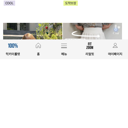
럭키이룰렛
홈
메뉴
리얼핏
마이페이지
E.SELECT
MADE
하로츠 버튼 세미크롭 가디건
[EVELLET]커버미 쿨메쉬 군살 보
정 와이드 밴딩팬츠