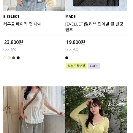
E.SELECT
MADE
헤루클 베이직 캡 나시
[EVELLET]릴리브 길이별 쿨 밴딩
팬츠
23,800원
19,800원
(66~99)
(28~42)