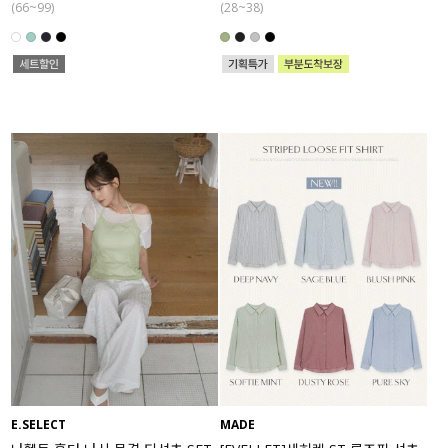
(66~99)
(28~38)
E.SELECT
MADE