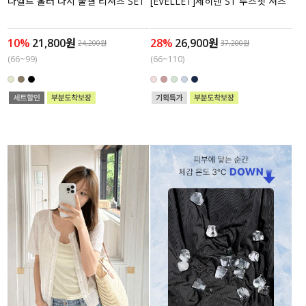
나헬트 홀터 나시 물결 티셔츠 SET
[EVELLET]세히렌 ST 루즈핏 셔츠
10%
21,800원
28%
26,900원
24,200원
37,200원
(66~99)
(66~110)