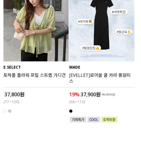
E.SELECT
MADE
토하플 플라워 프릴 스트랩 가디건
[EVELLET]로어블 쿨 카라 롱원피
스
37,800원
19%
37,900원
46,800원
(77~100)
(66~110)