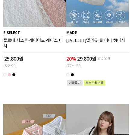
액티브
아우터
E.SELECT
MADE
스커트
플로테 시스루 레이어드 레이스 나
[EVELLET]델리듀 쿨 이너 캡나시
시
언더웨어/파자마
25,800원
20%
29,800원
37,200원
(66~99)
(77~120)
코디템
FIT ZOOM