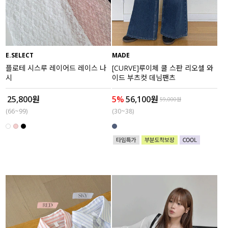
수영복
아우터
E.SELECT
MADE
스커트
플로테 시스루 레이어드 레이스 나
[CURVE]루이체 쿨 스판 리오셀 와
시
이드 부츠컷 데님팬츠
언더웨어/파자마
25,800원
5%
56,100원
59,000원
(66~99)
(30~38)
코디템
FIT ZOOM