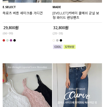
E.SELECT
MADE
세트할인 ~30%
블라우스
하로츠 버튼 세미크롭 가디건
[EVELLET]커버미 쿨메쉬 군살 보
정 와이드 밴딩팬츠
하객룩
원피스
29,800원
32,800원
살안타템
팬츠
(66~99)
(28~38)
110사이즈
스커트
플러스핏
액티브웨어
티셔츠
언더웨어
팬츠
ACC
셔츠
원피스
니트