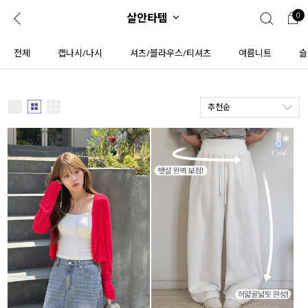
살안타템
0
0
1초 회원가입
로그인
전체
캡나시/나시
셔츠/블라우스/티셔츠
여름니트
슬
ENG
TW
추천순
콘텐츠
리뷰 & 혜택
플러스핏
회원혜택
입
JP
CATEGORY
COMMUNITY
도착보장⚡
ALL
인플루언서 pick!
익스클루시브
신상 5%
아우터
베스트
티셔츠
MADE
니트