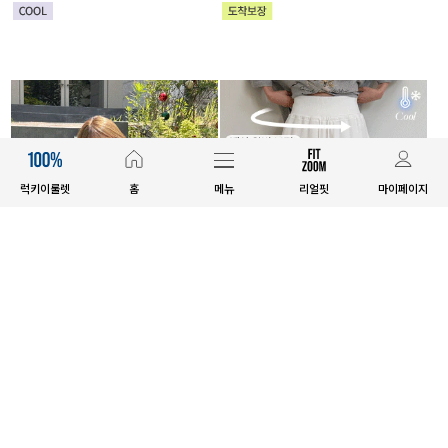
럭키이룰렛
홈
메뉴
리얼핏
마이페이지
E.SELECT
MADE
하로츠 버튼 세미크롭 가디건
[EVELLET]커버미 쿨메쉬 군살 보
정 와이드 밴딩팬츠