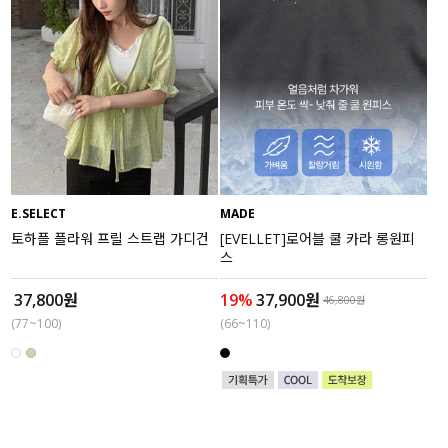
E.SELECT
MADE
토하플 플라워 프릴 스트랩 가디건
[EVELLET]로어블 쿨 카라 롱원피
스
37,800원
19%
37,900원
46,800원
(77~100)
(66~110)