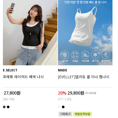
E.SELECT
MADE
프메튜 레이어드 배색 나시
[EVELLET]델리듀 쿨 이너 캡나시
27,800원
20%
29,800원
37,200원
(66~99)
(77~120)