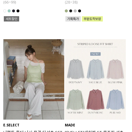
(66~99)
(28~38)
E.SELECT
MADE