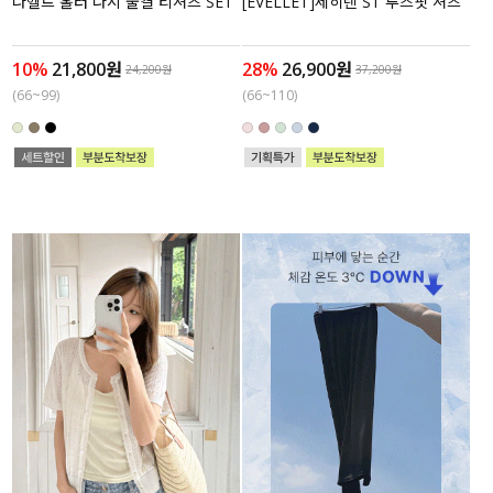
나헬트 홀터 나시 물결 티셔츠 SET
[EVELLET]세히렌 ST 루즈핏 셔츠
10%
21,800원
28%
26,900원
24,200원
37,200원
(66~99)
(66~110)