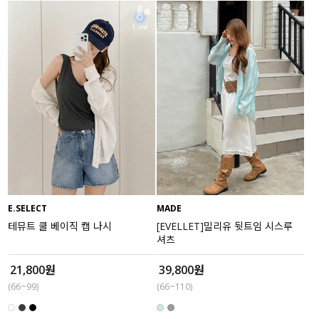
E.SELECT
MADE
테뮤트 쿨 베이직 캡 나시
[EVELLET]밀리유 뒷트임 시스루
셔츠
21,800원
39,800원
(66~99)
(66~110)