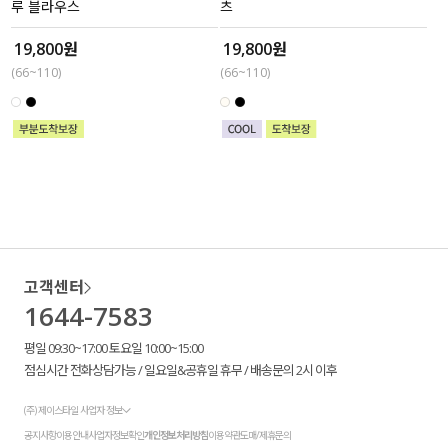
루 블라우스
츠
19,800원
19,800원
(66~110)
(66~110)
고객센터
1644-7583
평일 09:30~17:00 토요일 10:00~15:00
점심시간 전화상담가능 / 일요일&공휴일 휴무 / 배송문의 2시 이후
(주) 제이스타일 사업자 정보
공지사항
이용안내
사업자정보확인
개인정보처리방침
이용약관
도매/제휴문의