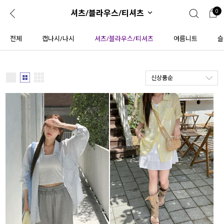
셔츠/블라우스/티셔츠
0
0
1초 회원가입
로그인
전체
캡나시/나시
셔츠/블라우스/티셔츠
여름니트
슬
ENG
TW
신상품순
콘텐츠
리뷰 & 혜택
플러스핏
회원혜택
입
JP
CATEGORY
COMMUNITY
도착보장⚡
ALL
인플루언서 pick!
익스클루시브
신상 5%
아우터
베스트
티셔츠
MADE
니트