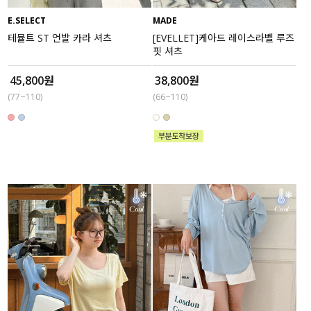
E.SELECT
MADE
세트할인 ~30%
블라우스
테뮬트 ST 언발 카라 셔츠
[EVELLET]케아드 레이스라벨 루즈
핏 셔츠
하객룩
원피스
45,800원
38,800원
살안타템
팬츠
(77~110)
(66~110)
110사이즈
스커트
플러스핏
액티브웨어
티셔츠
언더웨어
팬츠
ACC
셔츠
원피스
니트