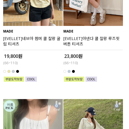
수영복
아우터
MADE
MADE
스커트
[EVELLET]네브아 썸머 쿨 찰랑 굴
[EVELLET]아넨다 쿨 찰랑 루즈핏
림 티셔츠
버튼 티셔츠
언더웨어/파자마
19,800원
23,800원
(66~110)
(66~110)
코디템
FIT ZOOM