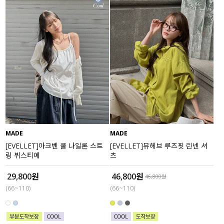
MADE
MADE
[EVELLET]아크벤 쿨 나일론 스트
[EVELLET]뮤헤브 루즈핏 린넨 셔
링 뷔스티에
츠
29,800원
46,800원
46,800원
(66~110)
(66~110)