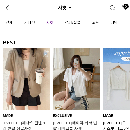
자켓
0
0
1초 회원가입
로그인
전체
가디건
자켓
점퍼/집업
코트
패딩
ENG
TW
BEST
콘텐츠
리뷰 & 혜택
플러스핏
회원혜택
입
JP
CATEGORY
COMMUNITY
도착보장⚡
ALL
인플루언서 pick!
익스클루시브
신상 5%
아우터
베스트
티셔츠
MADE
EXCLUSIVE
MADE
[EVELLET]제다스 린넨 카
[EVELLET]메이야 카라 반
[EVELLET]오
MADE
니트
라 반팔 싱글자켓
팔 세미크롭 자켓
시스루 니트 가