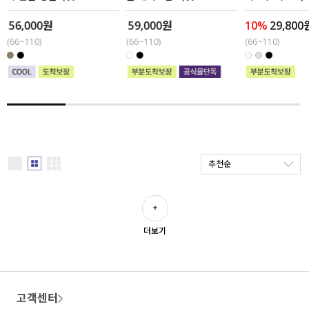
56,000원
59,000원
10%
29,800
세트할인 ~30%
블라우스
(66~110)
(66~110)
(66~110)
하객룩
원피스
살안타템
팬츠
110사이즈
스커트
플러스핏
액티브웨어
추천순
티셔츠
언더웨어
팬츠
ACC
더보기
셔츠
원피스
고객센터
니트